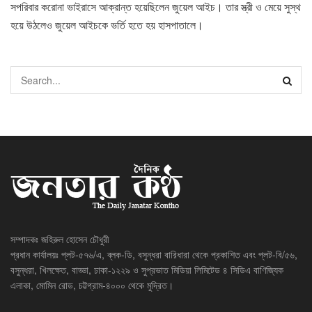
সপরিবার করোনা ভাইরাসে আক্রান্ত হয়েছিলেন জুয়েল আইচ। তার স্ত্রী ও মেয়ে সুস্থ
হয়ে উঠলেও জুয়েল আইচকে ভর্তি হতে হয় হাসপাতালে।
সম্পাদকঃ জহিরুল হোসেন চৌধুরী
প্রধান কার্যালয়ঃ প্লট-৫৭৬/এ, ব্লক-ডি, বসুন্ধরা বারিধারা থেকে প্রকাশিত এবং প্লট-বি/৫৬,
বসুন্ধরা, খিলক্ষেত, বাড্ডা, ঢাকা-১২২৯ ও সুপ্রভাত মিডিয়া লিমিটেড ৪ সিডিএ বাণিজ্যিক
এলাকা, মোমিন রোড, চট্টগ্রাম-৪০০০ থেকে মুদ্রিত।