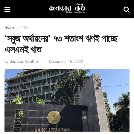
Home
অর্থনীতি
‘সবুজ অর্থায়নের’ ৭৩ শতাংশ ঋণই পাচ্ছে
এসএমই খাত
by
Janatar Kontho
December 15, 2020