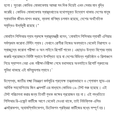
হলো। সুতরাং কোভিড মোকাবেলায় আমরা সব দিক দিয়েই এখন সেবার মান বৃদ্ধি
করেছি। কোভিড মোকাবেলায় স্বাস্থ্যখাতের যথোপযুক্ত উদ্যোগ থাকায় দেশের মানুষ
স্বাভাবিক জীবন-যাপন করছে, ব্যবসা বাণিজ্য চলমান রয়েছে, দেশের অর্থনৈতিক
সমৃদ্ধিও ঊর্ধ্বমুখী রয়েছে।”
মোবাইল পিসিআর ল্যাব প্রসঙ্গে স্বাস্থ্যমন্ত্রী বলেন, ‘মোবাইল পিসিআর ল্যাবটি এশিয়ার
সর্বপ্রথম করোনা টেস্টিং ল্যাব। যেখানে রোগীরা নিজের অবস্থানে থেকেই নিরাপদে ও
স্বাচ্ছন্দ্যে করোনা পরীক্ষা ও অন লাইনে রিপোর্ট পাবেন। এছাড়াও উন্নত বিশ্বের ন্যায়
জরুরি প্রয়োজনে নির্দিষ্ট স্থানে উপস্থিত হয়ে বা দেশের বিভিন্ন প্রতিষ্ঠান ও শিল্পাঞ্চলে
গিয়ে স্যাম্পল নেয়া এবং পরীক্ষা-নিরীক্ষা শেষে যথাসময়ে অনলাইনে রিপোর্ট প্রদানের
সুবিধা থাকছে এই মলিক্যুলার ল্যাবে।’
উল্লেখ্য, জাতীয় যক্ষ্মা নিয়ন্ত্রণ কর্মসূচির প্রত্যক্ষ তত্ত্বাবধায়নে ও গ্লোবাল ফান্ড-এর
আর্থিক সহযোগিতায় জিন এক্সপার্ট এর মাধ্যমে কোভিড-১৯ টেস্ট শুরু হয়েছে। এই
টেস্ট পরিচালনা করার জন্য তিনটি পৃথক কক্ষের প্রয়োজন হয় না। এই পদ্ধতিতে
পিসিআর রি-এজেন্ট কার্টিজে আগে থেকেই দেওয়া থাকে, তাই নিউক্লিক এসিড
এক্সট্রাকশন, অ্যামপ্লিফিকেশন, ডিটেকশন প্রক্রিয়া কার্টিজের মধ্যে সম্পূর্ণ হয়।