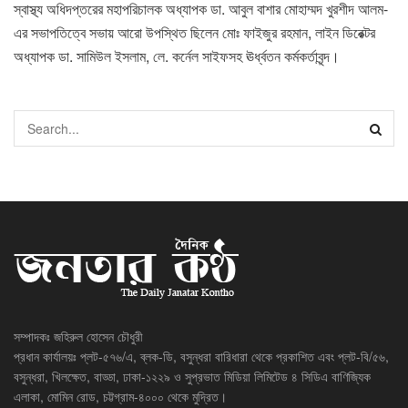
স্বাস্থ্য অধিদপ্তরের মহাপরিচালক অধ্যাপক ডা. আবুল বাশার মোহাম্মদ খুরশীদ আলম-
এর সভাপতিত্বে সভায় আরো উপস্থিত ছিলেন মোঃ ফাইজুর রহমান, লাইন ডিরেক্টর
অধ্যাপক ডা. সামিউল ইসলাম, লে. কর্নেল সাইফসহ ঊর্ধ্বতন কর্মকর্তাবৃন্দ।
সম্পাদকঃ জহিরুল হোসেন চৌধুরী
প্রধান কার্যালয়ঃ প্লট-৫৭৬/এ, ব্লক-ডি, বসুন্ধরা বারিধারা থেকে প্রকাশিত এবং প্লট-বি/৫৬,
বসুন্ধরা, খিলক্ষেত, বাড্ডা, ঢাকা-১২২৯ ও সুপ্রভাত মিডিয়া লিমিটেড ৪ সিডিএ বাণিজ্যিক
এলাকা, মোমিন রোড, চট্টগ্রাম-৪০০০ থেকে মুদ্রিত।