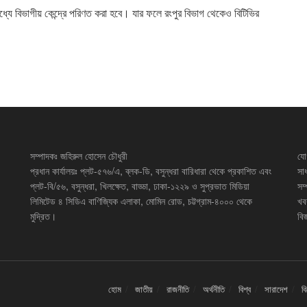
মধ্যে বিভাগীয় কেন্দ্রে পরিণত করা হবে। যার ফলে রংপুর বিভাগ থেকেও বিটিভির
সম্পাদকঃ জহিরুল হোসেন চৌধুরী
যো
প্রধান কার্যালয়ঃ প্লট-৫৭৬/এ, ব্লক-ডি, বসুন্ধরা বারিধারা থেকে প্রকাশিত এবং
সা
প্লট-বি/৫৬, বসুন্ধরা, খিলক্ষেত, বাড্ডা, ঢাকা-১২২৯ ও সুপ্রভাত মিডিয়া
সম
লিমিটেড ৪ সিডিএ বাণিজ্যিক এলাকা, মোমিন রোড, চট্টগ্রাম-৪০০০ থেকে
খব
মুদ্রিত।
বিজ
হোম
জাতীয়
রাজনীতি
অর্থনীতি
বিশ্ব
সারাদেশ
ব