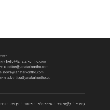
গাযোগ
ধারণঃ
hello@janatarkontho.com
্পাদকঃ
editor@janatarkontho.com
রঃ
news@janatarkontho.com
্ঞাপনঃ
advertise@janatarkontho.com
িনোদন
খেলাধুলা
সারাদেশ
আইন-আদালত
তথ্য প্রযুক্তি
অন্যান্য