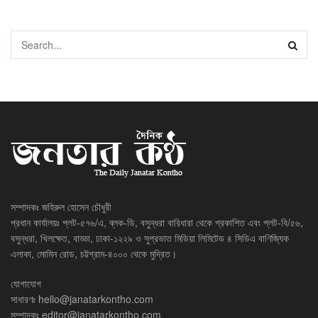
সম্পাদকঃ জহিরুল হোসেন চৌধুরী
প্রধান কার্যালয়ঃ প্লট-৫৭৬/এ, ব্লক-ডি, বসুন্ধরা বারিধারা থেকে প্রকাশিত এবং প্লট-বি/৫৬,
বসুন্ধরা, খিলক্ষেত, বাড্ডা, ঢাকা-১২২৯ ও সুপ্রভাত মিডিয়া লিমিটেড ৪ সিডিএ বাণিজ্যিক
এলাকা, মোমিন রোড, চট্টগ্রাম-৪০০০ থেকে মুদ্রিত।
যোগাযোগ
সাধারণঃ
hello@janatarkontho.com
সম্পাদকঃ
editor@janatarkontho.com