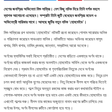
দেশের জনপ্রিয় অভিনেতা মিশু সাব্বির। বেশ কিছু নাটক দিয়ে তিনি দর্শক মহলে
ব্যাপক আলোচনা এসেছেন। সম্প্রতি তিনি জুটি বেধেছেন জনপ্রিয় মডেল ও
অভিনেত্রী সারিকার সাথে। আসছে জুটির নতুন নাটক ‘হোমমেইড’।
মিশু সাব্বিরের গল্প ভাবনায় ‘হোমমেইড’ নাটকটি রচনা করেছেন গোলাম সারোয়ার অনিক
ও পরিচালনা করেছেন সাখওয়াত মানিক। নাটকটিতে আরও অভিনয় করেছেন মাসুম
বাশার, মিলি বাশার, তামিম খন্দকার, জান্নাত, সম্রাটসহ আরো অনেকে।
অর্ণবের ফ্যামিলির সবাই বিদেশে প্রতিষ্ঠিত। দেশের বাড়িতে একমাত্র অর্ণব থাকে।
অর্ণবের বাড়ির কাজকর্ম করার জন্য অনলাইন হোমমেইড সার্ভিস থেকে অর্ণব একজনকে
নিয়োগ দেয়। প্রথম দিন হোমমেইড বা গৃহপরিচারিকা নিতুকে দেখে অর্ণবের
কোনভাবেই বিশ্বাস হয় না এতো স্মার্ট একটা মেয়ে হোমমেইডের কাজ করে। নিতুর চাল
চলন কথা বার্তা আধুনিক যুগের মেয়েদের মত। নিতু নিজেকে নীলস বলে পরিচয় দিতেই
স্বচ্ছন্দ বোধ করে। গল্পে নিতুর অদ্ভুত রকমের কাজ করার ধরণ কথাবার্তার স্টাইল ও
পোশাক-আসাক দেখে অর্ণব অবাক হয়ে ভাবে এমন একটা মেয়ে কীভাবে হোমমেইড হয়
এখানেই গল্পের শুরু। নীলস তার কাজের অজুহাতে নানান ধরণের রুটিন চাপিয়ে দেয়
অর্ণবের উপর, অর্ণব নীলসের রুটিনে কোণঠাসা হয়ে পড়ে।