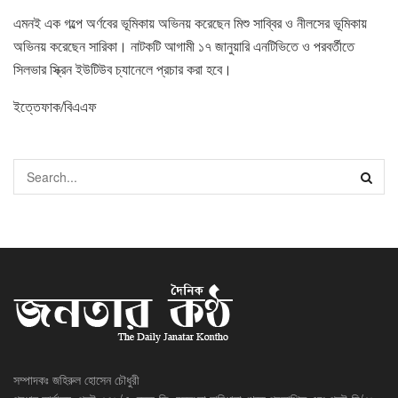
এমনই এক গল্পে অর্ণবের ভূমিকায় অভিনয় করেছেন মিশু সাব্বির ও নীলসের ভূমিকায়
অভিনয় করেছেন সারিকা। নাটকটি আগামী ১৭ জানুয়ারি এনটিভিতে ও পরবর্তীতে
সিলভার স্ক্রিন ইউটিউব চ্যানেলে প্রচার করা হবে।
ইত্তেফাক/বিএএফ
সম্পাদকঃ জহিরুল হোসেন চৌধুরী