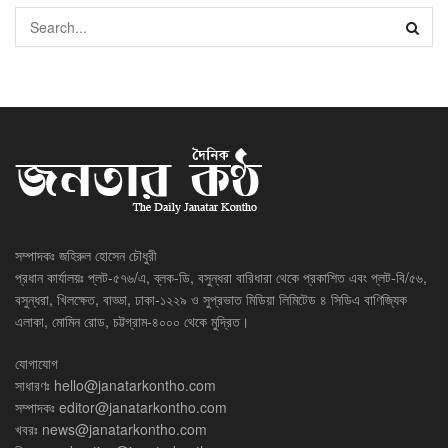
সম্পাদকঃ জহিরুল হোসেন চৌধুরী
প্রধান কার্যালয়ঃ প্লট-৫৭৬/এ, ব্লক-ডি, বসুন্ধরা বারিধারা থেকে প্রকাশিত এবং প্লট-বি/৫৬,
বসুন্ধরা, খিলক্ষেত, বাড্ডা, ঢাকা-১২২৯ ও সুপ্রভাত মিডিয়া লিমিটেড ৪ সিডিএ বাণিজ্যিক
এলাকা, মোমিন রোড, চট্টগ্রাম-৪০০০ থেকে মুদ্রিত।
যোগাযোগ
সাধারণঃ
hello@janatarkontho.com
সম্পাদকঃ
editor@janatarkontho.com
খবরঃ
news@janatarkontho.com