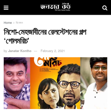
Home
বিনোদন
নিশো-মেহজাবীনের রেলস্টেশনের গল্প
‘গোলমরিচ’
by
Janatar Kontho
February 2, 2021