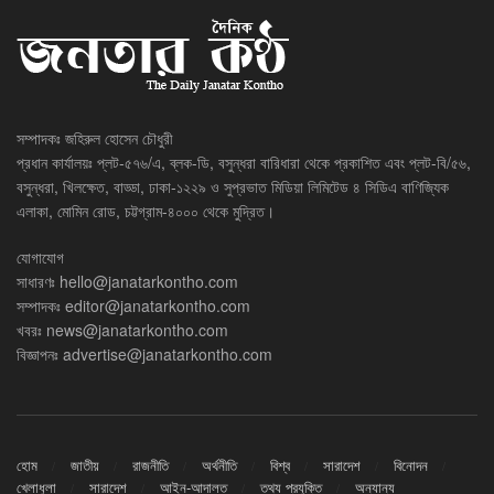
সম্পাদকঃ জহিরুল হোসেন চৌধুরী
প্রধান কার্যালয়ঃ প্লট-৫৭৬/এ, ব্লক-ডি, বসুন্ধরা বারিধারা থেকে প্রকাশিত এবং প্লট-বি/৫৬,
বসুন্ধরা, খিলক্ষেত, বাড্ডা, ঢাকা-১২২৯ ও সুপ্রভাত মিডিয়া লিমিটেড ৪ সিডিএ বাণিজ্যিক
এলাকা, মোমিন রোড, চট্টগ্রাম-৪০০০ থেকে মুদ্রিত।
যোগাযোগ
সাধারণঃ
hello@janatarkontho.com
সম্পাদকঃ
editor@janatarkontho.com
খবরঃ
news@janatarkontho.com
বিজ্ঞাপনঃ
advertise@janatarkontho.com
হোম
জাতীয়
রাজনীতি
অর্থনীতি
বিশ্ব
সারাদেশ
বিনোদন
খেলাধুলা
সারাদেশ
আইন-আদালত
তথ্য প্রযুক্তি
অন্যান্য