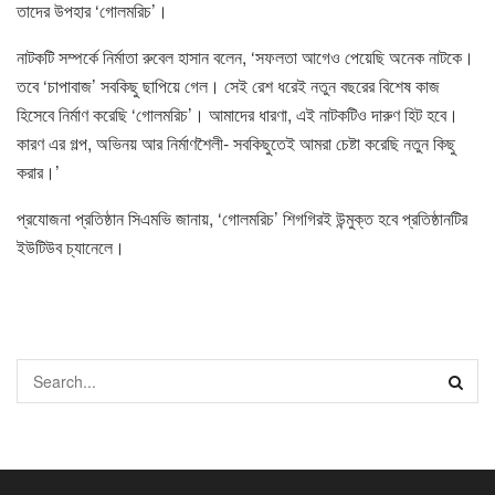
তাদের উপহার ‘গোলমরিচ’।
নাটকটি সম্পর্কে নির্মাতা রুবেল হাসান বলেন, ‘সফলতা আগেও পেয়েছি অনেক নাটকে।
তবে ‘চাপাবাজ’ সবকিছু ছাপিয়ে গেল। সেই রেশ ধরেই নতুন বছরের বিশেষ কাজ
হিসেবে নির্মাণ করেছি ‘গোলমরিচ’। আমাদের ধারণা, এই নাটকটিও দারুণ হিট হবে।
কারণ এর গল্প, অভিনয় আর নির্মাণশৈলী- সবকিছুতেই আমরা চেষ্টা করেছি নতুন কিছু
করার।’
প্রযোজনা প্রতিষ্ঠান সিএমভি জানায়, ‘গোলমরিচ’ শিগগিরই উন্মুক্ত হবে প্রতিষ্ঠানটির
ইউটিউব চ্যানেলে।