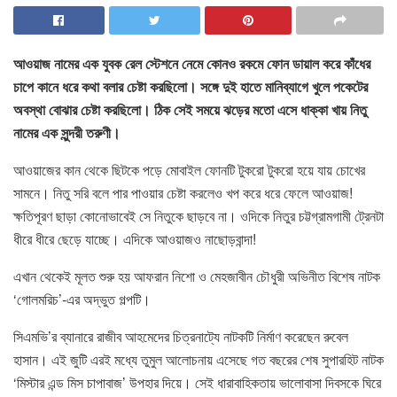
আওয়াজ নামের এক যুবক রেল স্টেশনে নেমে কোনও রকমে ফোন ডায়াল করে কাঁধের
চাপে কানে ধরে কথা বলার চেষ্টা করছিলো। সঙ্গে দুই হাতে মানিব্যাগে খুলে পকেটের
অবস্থা বোঝার চেষ্টা করছিলো। ঠিক সেই সময়ে ঝড়ের মতো এসে ধাক্কা খায় নিতু
নামের এক সুন্দরী তরুণী।
আওয়াজের কান থেকে ছিটকে পড়ে মোবাইল ফোনটি টুকরো টুকরো হয়ে যায় চোখের
সামনে। নিতু সরি বলে পার পাওয়ার চেষ্টা করলেও খপ করে ধরে ফেলে আওয়াজ!
ক্ষতিপূরণ ছাড়া কোনোভাবেই সে নিতুকে ছাড়বে না। ওদিকে নিতুর চট্টগ্রামগামী ট্রেনটা
ধীরে ধীরে ছেড়ে যাচ্ছে। এদিকে আওয়াজও নাছোড়বান্দা!
এখান থেকেই মূলত শুরু হয় আফরান নিশো ও মেহজাবীন চৌধুরী অভিনীত বিশেষ নাটক
‘গোলমরিচ’-এর অদ্ভুত গল্পটি।
সিএমভি’র ব্যানারে রাজীব আহমেদের চিত্রনাট্যে নাটকটি নির্মাণ করেছেন রুবেল
হাসান। এই জুটি এরই মধ্যে তুমুল আলোচনায় এসেছে গত বছরের শেষ সুপারহিট নাটক
‘মিস্টার এন্ড মিস চাপাবাজ’ উপহার দিয়ে। সেই ধারাবাহিকতায় ভালোবাসা দিবসকে ঘিরে