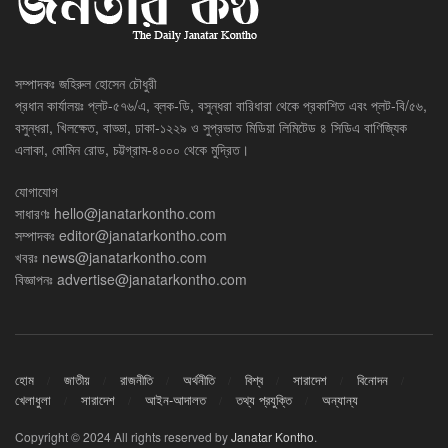
সম্পাদকঃ জহিরুল হোসেন চৌধুরী
প্রধান কার্যালয়ঃ প্লট-৫৭৬/এ, ব্লক-ডি, বসুন্ধরা বারিধারা থেকে প্রকাশিত এবং প্লট-বি/৫৬,
বসুন্ধরা, খিলক্ষেত, বাড্ডা, ঢাকা-১২২৯ ও সুপ্রভাত মিডিয়া লিমিটেড ৪ সিডিএ বাণিজ্যিক
এলাকা, মোমিন রোড, চট্টগ্রাম-৪০০০ থেকে মুদ্রিত।
যোগাযোগ
সাধারণঃ
hello@janatarkontho.com
সম্পাদকঃ
editor@janatarkontho.com
খবরঃ
news@janatarkontho.com
বিজ্ঞাপনঃ
advertise@janatarkontho.com
হোম
জাতীয়
রাজনীতি
অর্থনীতি
বিশ্ব
সারাদেশ
বিনোদন
খেলাধুলা
সারাদেশ
আইন-আদালত
তথ্য প্রযুক্তি
অন্যান্য
Copyright © 2024 All rights reserved by
Janatar Kontho
.