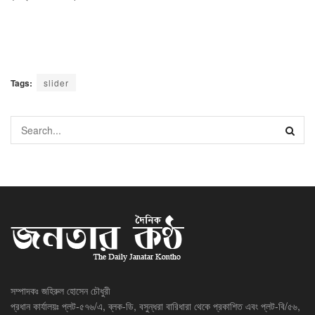
Tags:
slider
সম্পাদকঃ জহিরুল হোসেন চৌধুরী
প্রধান কার্যালয়ঃ প্লট-৫৭৬/এ, ব্লক-ডি, বসুন্ধরা বারিধারা থেকে প্রকাশিত এবং প্লট-বি/৫৬,