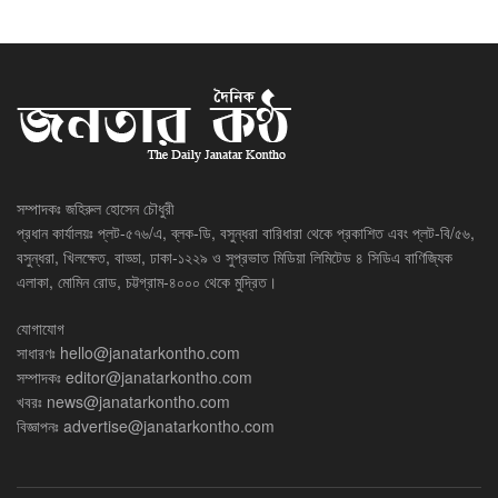
সম্পাদকঃ জহিরুল হোসেন চৌধুরী
প্রধান কার্যালয়ঃ প্লট-৫৭৬/এ, ব্লক-ডি, বসুন্ধরা বারিধারা থেকে প্রকাশিত এবং প্লট-বি/৫৬,
বসুন্ধরা, খিলক্ষেত, বাড্ডা, ঢাকা-১২২৯ ও সুপ্রভাত মিডিয়া লিমিটেড ৪ সিডিএ বাণিজ্যিক
এলাকা, মোমিন রোড, চট্টগ্রাম-৪০০০ থেকে মুদ্রিত।
যোগাযোগ
সাধারণঃ
hello@janatarkontho.com
সম্পাদকঃ
editor@janatarkontho.com
খবরঃ
news@janatarkontho.com
বিজ্ঞাপনঃ
advertise@janatarkontho.com