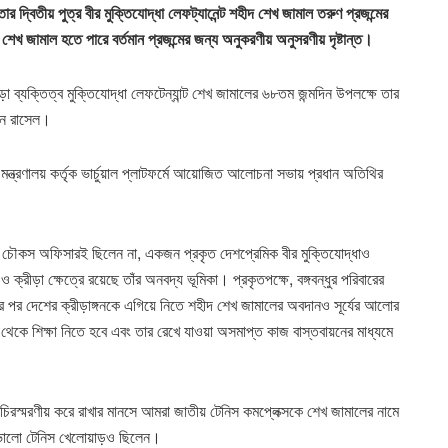
র দ্বিতীয় পুত্র বীর মুক্তিযোদ্ধা লেফট্যানেন্ট শহীদ শেখ জামাল তরুণ প্রজন্মের
খ জামাল হতে পারে বর্তমান প্রজন্মের জন্য অনুকরণীয় অনুসরণীয় দৃষ্টান্ত।
রীড়া ব্যক্তিত্ব মুক্তিযোদ্ধা লেফটেন্যান্ট শেখ জামালের ৬৮তম জন্মদিন উপলক্ষে তার
সান রাসেল।
মন্ত্রণালয় কর্তৃক ভার্চুয়াল প্লাটফর্মে আয়োজিত আলোচনা সভায় প্রধান অতিথির
ী ও চৌকস অফিসারই ছিলেন না, একজন প্রকৃত দেশপ্রেমিক বীর মুক্তিযোদ্ধাও
্রীড়া ক্ষেত্রে রয়েছে তাঁর অনবদ্য ভূমিকা। প্রকৃতপক্ষে, বঙ্গবন্ধুর পরিবারের
ার পর দেশের ক্রীড়াঙ্গনকে এগিয়ে নিতে শহীদ শেখ জামালের অবদানও সূর্যের আলোর
থেকে শিক্ষা নিতে হবে এবং তার রেখে যাওয়া অসমাপ্ত কাজ বাস্তবায়নের মাধ্যমে
কে চিরস্মরণীয় করে রাখার মানসে আমরা জাতীয় টেনিস কমপ্লেক্সকে শেখ জামালের নামে
, ভালো টেনিস খেলোয়াড়ও ছিলেন।