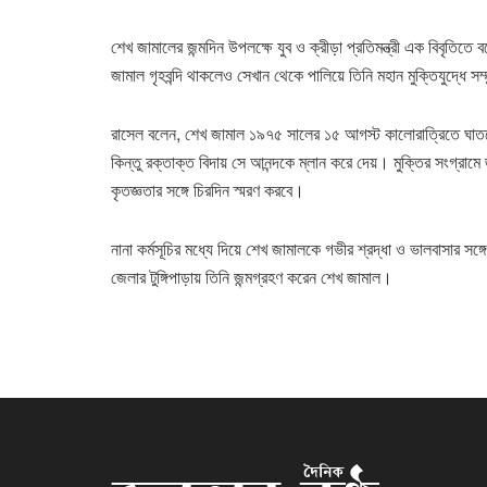
শেখ জামালের জন্মদিন উপলক্ষে যুব ও ক্রীড়া প্রতিমন্ত্রী এক বিবৃতিতে
জামাল গৃহবন্দি থাকলেও সেখান থেকে পালিয়ে তিনি মহান মুক্তিযুদ্ধ
রাসেল বলেন, শেখ জামাল ১৯৭৫ সালের ১৫ আগস্ট কালোরাত্রিতে ঘাতক
কিন্তু রক্তাক্ত বিদায় সে আনন্দকে ম্লান করে দেয়। মুক্তির সংগ্রামে
কৃতজ্ঞতার সঙ্গে চিরদিন স্মরণ করবে।
নানা কর্মসূচির মধ্যে দিয়ে শেখ জামালকে গভীর শ্রদ্ধা ও ভালবাসার সঙ্
জেলার টুঙ্গিপাড়ায় তিনি জন্মগ্রহণ করেন শেখ জামাল।