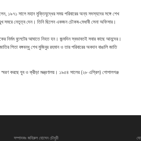
 বলেন, ১৯৭১ সালে মহান মুক্তিযুদ্ধের সময় পরিবারের অন্য সদস্যদের সঙ্গে শেখ
ে সম্মুখ সমরে নেতৃত্ব দেন। তিনি ছিলেন একজন চৌকষ-মেধাবী সেনা অফিসার।
ের নির্মম বুলেটের আঘাতে নিহত হন। জন্মদিন স্বভাবতই সবার কাছে আনন্দের।
 জাতির পিতা বঙ্গবন্ধু শেখ মুজিবুর রহমান ও তার পরিবারের অবদান বাঙালি জাতি
গে স্মরণ করছে যুব ও ক্রীড়া মন্ত্রণালয়। ১৯৫৪ সালের (২৮ এপ্রিল) গোপালগঞ্জ
সম্পাদকঃ জহিরুল হোসেন চৌধুরী
যো