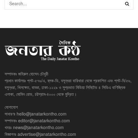
সম্পাদকঃ জহিরুল হোসেন চৌধুরী
প্রধান কার্যালয়ঃ প্লট-৫৭৬/এ, ব্লক-ডি, বসুন্ধরা বারিধারা থেকে প্রকাশিত এবং প্লট-বি/৫৬,
বসুন্ধরা, খিলক্ষেত, বাড্ডা, ঢাকা-১২২৯ ও সুপ্রভাত মিডিয়া লিমিটেড ৪ সিডিএ বাণিজ্যিক
এলাকা, মোমিন রোড, চট্টগ্রাম-৪০০০ থেকে মুদ্রিত।
যোগাযোগ
সাধারণঃ
hello@janatarkontho.com
সম্পাদকঃ
editor@janatarkontho.com
খবরঃ
news@janatarkontho.com
বিজ্ঞাপনঃ
advertise@janatarkontho.com