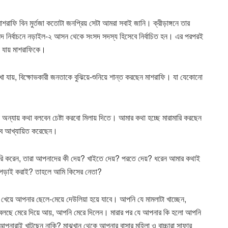
াফি বিন মুর্তজা কতোটা জনপ্রিয় সেটা আমরা সবাই জানি। ক্রীড়াঙ্গনে তার
ংসদ নির্বাচনে নড়াইল-২ আসন থেকে সংসদ সদস্য হিসেবে নির্বাচিত হন। এর পরপরই
া যায় মাশরাফিকে।
া যায়, বিক্ষোভকারী জনতাকে বুঝিয়ে-শুনিয়ে শান্ত করছেন মাশরাফি। যা যেকোনো
টা অন্যায় কথা বলবেন চেষ্টা করবো মিলায় দিতে। আমার কথা হচ্ছে মারামারি করছেন
েবে আখ্যায়িত করেছেন।
রামারি করেন, তারা আপনাদের কী দেয়? খাইতে দেয়? পরতে দেয়? ধরেন আমার কথাই
 পড়াই করাই? তাহলে আমি কিসের নেতা?
েয়ে আপনার ছেলে-মেয়ে দেউলিয়া হয়ে যাবে। আপনি যে মামলাটা খাচ্ছেন,
 বলছে মেরে দিয়ে আয়, আপনি মেরে দিলেন। মারার পর যে আপনার কি হলো আপনি
নারাই খাটছেন নাকি? মাঝখান থেকে আপনার বাসার মহিলা ও বাচ্চারা সাফার