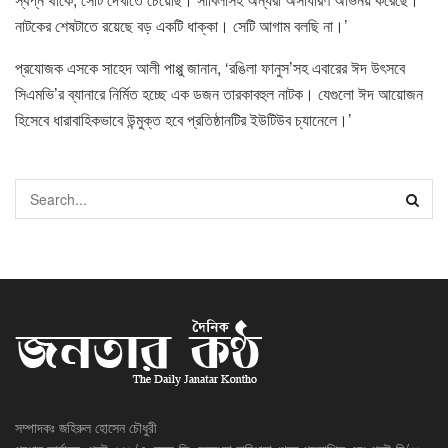
নাটকের শেষটাতে রয়েছে বড় একটি ধাক্কা। সেটি আগাম বলছি না।’
প্রযোজক এসকে সাহেদ আলী পাপ্পু জানান, ‘রঙিলা ফানুস’সহ এবারের ঈদ উৎসবে
সিএমভি’র ব্যানারে নির্মিত হচ্ছে এক ডজন তারকাবহুল নাটক। যেগুলো ঈদ আয়োজন
হিসেবে ধারাবাহিকভাবে উন্মুক্ত হবে প্রতিষ্ঠানটির ইউটিউব চ্যানেলে।’
সম্পাদকঃ জহিরুল হোসেন চৌধুরী