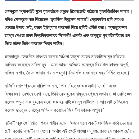
ফেসবুকে অ্যাকাউন্ট খুলে গৃহকর্তাকে ফ্রেন্ড রিকোয়েস্ট পাঠালো গৃহপরিচারিকা শাপলা।
যদিও ফেসবুকে নাম দিয়েছেন ‘ড্যাডিস প্রিন্সেস শাপলা’! প্রোফাইল ছবি দেখেও
বোঝার উপায় নেই, কারণ ইউক্যাম পারফেক্ট দিয়ে ছবিটি এডিট করা। অ্যাডুকেশন
তথ্যে দেওয়া ঢাকা বিশ্ববিদ্যালয়ের শিক্ষার্থী! এমনই এক অদ্ভুত গৃহপরিচারিকার গল্প
নিয়ে নাটক নির্মাণ করলেন শিহাব শাহীন।
জান্নাতুল ফেরদৌস লাবণ্যর রচনায় ‘রঙিলা ফানুস’ নামের নাটকটিতে মূল চরিত্রে
অভিনয় করেছেন সাবিলা নূর। এতে আরও অভিনয় করেছেন জিয়াউল ফারুক অপূর্ব,
নাজিবা বাশার, সৈয়দ জামান শাওন প্রমুখ। সিএমভি’র ব্যানারে সদ্য নির্মিত হয়েছে।
নাটকটির গল্প প্রসঙ্গে সাবিলা জানান, ‘তার চরিত্রের শুরু এটা। শেষটা আরও
বিস্ময়কর। যেখানে দেখা যাবে, তিনি ফেসবুকের মাধ্যমে প্রেমে জড়ান ঢাকা মেডিকেল
কলেজ পড়ুয়া এক যুবকের সঙ্গে! শুরু হয় নাটকের মূল জটিলতা। আর এই মেডিকেল
কলেজ ছাত্রের চরিত্রে অভিনয় করেছেন জিয়াউল ফারুক অপূর্ব।’
নাটকটি প্রসঙ্গে নির্মাতা শিহাব শাহীন বলেন, ‘মজার ছলে একটি সামাজিক বার্তা দেওয়ার
চেষ্টা করেছি কাজটির মাধ্যমে। অর্থাৎ এই খেটে খাওয়া মানুষগুলোরও যে আকাশ ছোঁয়ার
স্বপ্ন থাকে, সেটি দেখাতে চেয়েছি। সাবিলাসহ অন্যরা অসাধারণ অভিনয় করেছে।