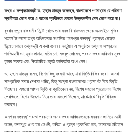
তথ্য ও সম্প্রচারমন্ত্রী ড. হাছান মাহমুদ বলেছেন, বাংলাদেশে গণমাধ্যম যে পরিমাণ
স্বাধীনতা ভোগ করে এ ধরণের স্বাধীনতা কোনো উন্নয়নশীল দেশ ভোগ করে না।
বুধবার দুপুরে রাজধানীর মিন্টো রোডে তার সরকারি বাসভবন থেকে অনলাইনে মুজিব
শতবর্ষ উপলক্ষে তথ্য অধিদফতর সংকলিত ‘অনশ্বর বঙ্গবন্ধু’ গ্রন্থের মোড়ক
উন্মোচনকালে তথ্যমন্ত্রী এ কথা বলেন। ভার্চুয়াল এ অনুষ্ঠানে তথ্য ও সম্প্রচার
প্রতিমন্ত্রী ডা. মুরাদ হাসান, সচিব মো. মকবুল হোসেন, প্রধান তথ্য অফিসার সুরথ
কুমার সরকার এবং পিআইডির জ্যেষ্ঠ কর্মকর্তারা অংশ নেন।
ড. হাছান মাহমুদ বলেন, বিশ্বে কিছু সংস্থা আছে যারা বিবৃতি বিক্রি করে। আমরা
সাম্প্রতিক সময়ে দেখতে পাচ্ছি, কিছু সংস্থা বাংলাদেশের প্রেক্ষাপট নিয়ে বিবৃতি
দিচ্ছেন। এগুলো আসল বিবৃতি বা প্রতিবেদন নয়, বিশেষ মহলের প্ররোচনায় বিশেষ
প্রেক্ষিতে, বিশেষ উদ্দেশ্য নিয়ে তারা এগুলো দিচ্ছেন, মাঝেমাঝে বিবৃতি বিক্রিও
করছেন।
অনশ্বর বঙ্গবন্ধু’ গ্রন্থ প্রকাশের জন্য তথ্য অধিদফতরকে ধন্যবাদ জানিয়ে মন্ত্রী
বলেন, বঙ্গবন্ধুর ওপর যত লেখনী, কবিতা ও গ্রন্থ প্রকাশিত হবে, আমাদের ইতিহাস
সমৃদ্ধ হবে, আমাদের নূতন প্রজন্ম সমৃদ্ধ হবে, তারা বঙ্গবন্ধুকে জানবে, বাংলাদেশের