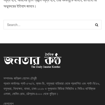
অভ্যুদয়ের ইতিহাস জানবে।
সম্পাদকঃ জহিরুল হোসেন চৌধুরী
প্রধান কার্যালয়ঃ প্লট-৫৭৬/এ, ব্লক-ডি, বসুন্ধরা বারিধারা থেকে প্রকাশিত এবং প্লট-বি/৫৬,
বসুন্ধরা, খিলক্ষেত, বাড্ডা, ঢাকা-১২২৯ ও সুপ্রভাত মিডিয়া লিমিটেড ৪ সিডিএ বাণিজ্যিক
এলাকা, মোমিন রোড, চট্টগ্রাম-৪০০০ থেকে মুদ্রিত।
যোগাযোগ