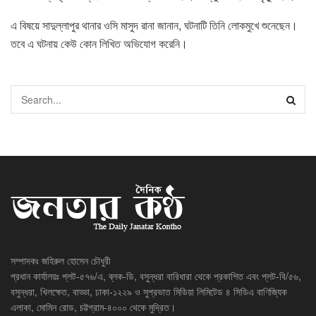
এ বিষয়ে সাদুল্লাপুর থানার ওসি মাসুদ রানা জানান, ঘটনাটি তিনি লোকমুখে শুনেছেন।
তবে এ ঘটনায় কেউ কোন লিখিত অভিযোগ করেনি।
সম্পাদকঃ জহিরুল হোসেন চৌধুরী
প্রধান কার্যালয়ঃ প্লট-৫৭৬/এ, ব্লক-ডি, বসুন্ধরা বারিধারা থেকে প্রকাশিত এবং প্লট-বি/৫৬,
বসুন্ধরা, খিলক্ষেত, বাড্ডা, ঢাকা-১২২৯ ও সুপ্রভাত মিডিয়া লিমিটেড ৪ সিডিএ বাণিজ্যিক
এলাকা, মোমিন রোড, চট্টগ্রাম-৪০০০ থেকে মুদ্রিত।