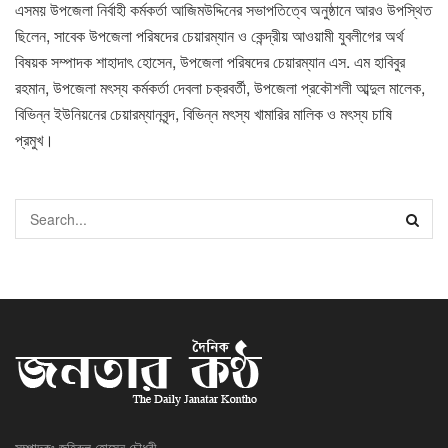
এসময় উপজেলা নির্বাহী কর্মকর্তা আজিমউদ্দিনের সভাপতিত্বে অনুষ্ঠানে আরও উপস্থিত
ছিলেন, সাবেক উপজেলা পরিষদের চেয়ারম্যান ও কেন্দ্রীয় আওয়ামী যুবলীগের অর্থ
বিষয়ক সম্পাদক শাহাদাৎ হোসেন, উপজেলা পরিষদের চেয়ারম্যান এস. এম হাবিবুর
রহমান, উপজেলা মৎস্য কর্মকর্তা দেবলা চক্রবর্তী, উপজেলা প্রকৌশলী আব্দুল মালেক,
বিভিন্ন ইউনিয়নের চেয়ারম্যানবৃন্দ, বিভিন্ন মৎস্য খামারির মালিক ও মৎস্য চাষি
প্রমুখ।
সম্পাদকঃ জহিরুল হোসেন চৌধুরী