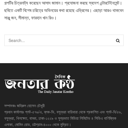
গল্পটির চিত্রনাট্য করেছেন আসাদ জামান। প্রযোজনা করছে স্বদেশ এন্টারটেইনমেন্ট।
ছবিতে একটি বিশেষ চরিত্রে অভিনয়ের কথা রয়েছে এভ্রিলের। এছাড়া আরও থাকবেন
সাঞ্জু জন, সীমান্ত, ফারহান খান রিও।
সম্পাদকঃ জহিরুল হোসেন চৌধুরী
প্রধান কার্যালয়ঃ প্লট-৫৭৬/এ, ব্লক-ডি, বসুন্ধরা বারিধারা থেকে প্রকাশিত এবং প্লট-বি/৫৬,
বসুন্ধরা, খিলক্ষেত, বাড্ডা, ঢাকা-১২২৯ ও সুপ্রভাত মিডিয়া লিমিটেড ৪ সিডিএ বাণিজ্যিক
এলাকা, মোমিন রোড, চট্টগ্রাম-৪০০০ থেকে মুদ্রিত।