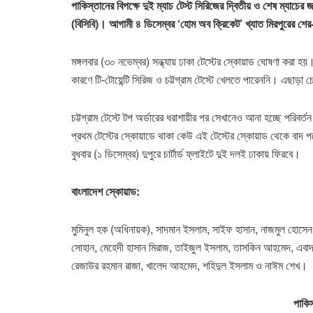
পাকিস্তানের বিপক্ষে দুই ম্যাচ টেস্ট সিরিজের দ্বিতীয় ও শেষ ম্যাচের
(বিসিবি)। আগামী ৪ ডিসেম্বর ‘হোম অব ক্রিকেট’ খ্যাত মিরপুরের শের-ই
মঙ্গলবার (৩০ নভেম্বর) সন্ধ্যায় ঢাকা টেস্টের স্কোয়াড ঘোষণা করা হ
কারণে টি-টোয়েন্টি সিরিজ ও চট্টগ্রাম টেস্টে খেলতে পারেননি। এছ
চট্টগ্রাম টেস্টে টপ অর্ডারের ধরাশায়ীর পর সেখানেও আনা হচ্ছে পরি
প্রথম টেস্টের স্কোয়াডে থাকা কেউ এই টেস্টের স্কোয়াড থেকে বাদ
বুধবার (১ ডিসেম্বর) দুপুরে চার্টার্ড ফ্লাইটে দুই দলই ঢাকায় ফিরবে।
বাংলাদেশ স্কোয়াড:
মুমিনুল হক (অধিনায়ক), সাদমান ইসলাম, সাইফ হাসান, নাজমুল হোসেন 
সোহান, মেহেদী হাসান মিরাজ, তাইজুল ইসলাম, তাসকিন আহমেদ, এবাদত 
রেজাউর রহমান রাজা, খালেদ আহমেদ, শহিদুল ইসলাম ও নাঈম শেখ।
পাকি