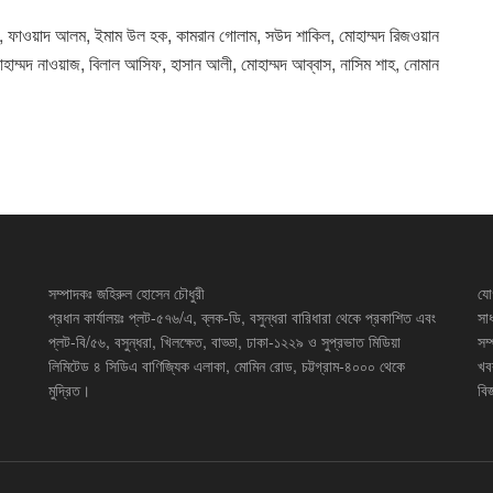
 ফাওয়াদ আলম, ইমাম উল হক, কামরান গোলাম, সউদ শাকিল, মোহাম্মদ রিজওয়ান
ম্মদ নাওয়াজ, বিলাল আসিফ, হাসান আলী, মোহাম্মদ আব্বাস, নাসিম শাহ, নোমান
সম্পাদকঃ জহিরুল হোসেন চৌধুরী
যো
প্রধান কার্যালয়ঃ প্লট-৫৭৬/এ, ব্লক-ডি, বসুন্ধরা বারিধারা থেকে প্রকাশিত এবং
সা
প্লট-বি/৫৬, বসুন্ধরা, খিলক্ষেত, বাড্ডা, ঢাকা-১২২৯ ও সুপ্রভাত মিডিয়া
সম
লিমিটেড ৪ সিডিএ বাণিজ্যিক এলাকা, মোমিন রোড, চট্টগ্রাম-৪০০০ থেকে
খব
মুদ্রিত।
বিজ