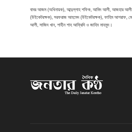
বাবর আজম (অধিনায়ক), আব্দুল্লাহ শফিক, আবিদ আলী, আজহার আলী,
(উইকেটরক্ষক), সরফরাজ আহমেদ (উইকেটরক্ষক), ফাহিম আশরাফ, মোহা
আলী, সাজিদ খান, শাহীন শাহ আফ্রিদি ও জাহিদ মাহমুদ।