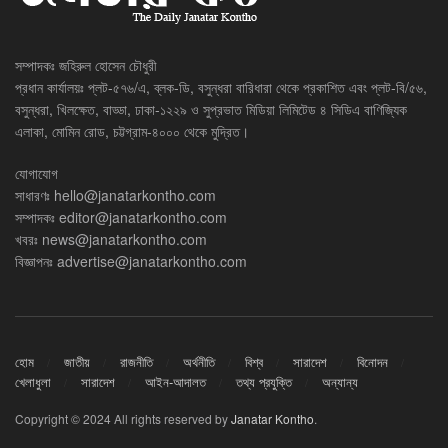
সম্পাদকঃ জহিরুল হোসেন চৌধুরী
প্রধান কার্যালয়ঃ প্লট-৫৭৬/এ, ব্লক-ডি, বসুন্ধরা বারিধারা থেকে প্রকাশিত এবং প্লট-বি/৫৬,
বসুন্ধরা, খিলক্ষেত, বাড্ডা, ঢাকা-১২২৯ ও সুপ্রভাত মিডিয়া লিমিটেড ৪ সিডিএ বাণিজ্যিক
এলাকা, মোমিন রোড, চট্টগ্রাম-৪০০০ থেকে মুদ্রিত।
যোগাযোগ
সাধারণঃ
hello@janatarkontho.com
সম্পাদকঃ
editor@janatarkontho.com
খবরঃ
news@janatarkontho.com
বিজ্ঞাপনঃ
advertise@janatarkontho.com
হোম
জাতীয়
রাজনীতি
অর্থনীতি
বিশ্ব
সারাদেশ
বিনোদন
খেলাধুলা
সারাদেশ
আইন-আদালত
তথ্য প্রযুক্তি
অন্যান্য
Copyright © 2024 All rights reserved by
Janatar Kontho
.