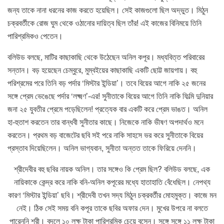
জন্য তাকে নানা ধরনের কাজ করতে হয়েছিল। সেই কাজগুলো ছিল অদ্ভুত। মিঠুন
চক্রবর্তীকে রোজ ঘুম থেকে ওঠানোর দায়িত্ব ছিল তাঁর! এই কাজের বিনিময়ে তিনি
পারিশ্রমিকও পেতেন।
বলিউড বলছে, মাটির কাছাকাছি থেকে উঠেছেন অনিল কপূর। মধ্যবিত্ত পরিবারের
সন্তান। বড় হয়েছেন চেম্বুরে, মুম্বইয়ের কাছাকাছি একটি ছোট্ট জায়গায়। বহু
পরিশ্রমের পরে তিনি বড় পর্দার ‘মিস্টার ইন্ডিয়া’। তবে বিয়ের আগে নাকি ২৫ জনের
সঙ্গে প্রেম ভেঙেছে পর্দার ‘লক্ষ্মণ’-এর! সুনীতাকে বিয়ের আগে তিনি নাকি ফিল্মি দুনিয়ার
জনা ২৫ যুবতীর প্রেমে পড়েছিলেন! প্রত্যেক বার একটি করে প্রেম ভাঙত। অনিল
হা-হুতাশ করতেন তার বান্ধবী সুনীতার কাছে। নিজেকে নাকি ভীষণ অপদার্থও মনে
করতেন। প্রথম বড় বাজেটের ছবি সই পরে নাকি সাহসে ভর করে সুনীতাকে বিয়ের
প্রস্তাব দিয়েছিলেন। অনিল ভাগ্যবান, সুনীতা অন্তত তাকে ফিরিয়ে দেননি।
শ্রীদেবীর বহু ছবির নায়ক অনিল। তার সঙ্গেও কি প্রেম ছিল? বলিউড বলছে, এক
নায়িকাকে কেন্দ্র করে নাকি বনি-অনিল কপূরের মধ্যে হাতাহাতি বেঁধেছিল। নেপথ্য
কারণ ‘মিস্টার ইন্ডিয়া’ ছবি। শ্রীদেবী তখন সদ্য মিঠুন চক্রবর্তীর মোহমুক্ত। কাজে মন
নেই। ঠিক সেই সময় বনি কপূর তাকে ছবির অফার দেন। মুখের উপরে না বলতে
পারেননি শ্রী। বদলে ১০ লক্ষ টাকা পারিশ্রমিক চেয়ে বসেন। সঙ্গে সঙ্গে ১১ লক্ষ টাকা