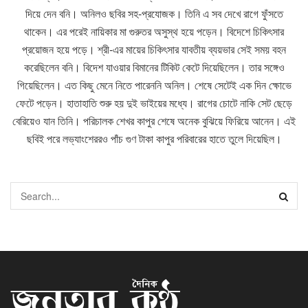
দিয়ে দেন বনি। অনিলও ছবির সহ-প্রযোজক। তিনি এ সব দেখে রাগে ফুঁসতে
থাকেন। এর পরেই নায়িকার মা গুরুতর অসুস্থ হয়ে পড়েন। বিদেশে চিকিৎসার
প্রয়োজন হয়ে পড়ে। শ্রী-এর মায়ের চিকিৎসার যাবতীয় ব্যয়ভার সেই সময় বহন
করেছিলেন বনি। বিদেশ যাওয়ার বিমানের টিকিট কেটে দিয়েছিলেন। তার সঙ্গেও
গিয়েছিলেন। এত কিছু মেনে নিতে পারেননি অনিল। শেষে সেটেই এক দিন ক্ষোভে
ফেটে পড়েন। হাতাহাতি শুরু হয় দুই ভাইয়ের মধ্যে। রাগের চোটে নাকি সেট ছেড়ে
বেরিয়েও যান তিনি। পরিচালক শেখর কাপুর শেষে অনেক বুঝিয়ে ফিরিয়ে আনেন। এই
ছবিই পরে লভ্যাংশেররও পাঁচ গুণ টাকা কাপুর পরিবারের হাতে তুলে দিয়েছিল।