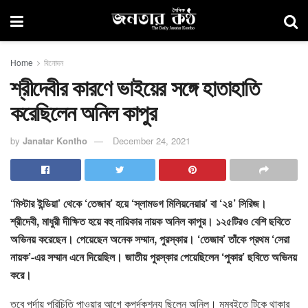
Home
বিনোদন
শ্রীদেবীর কারণে ভাইয়ের সঙ্গে হাতাহাতি
করেছিলেন অনিল কাপুর
by
Janatar Kontho
December 24, 2021
‘মিস্টার ইন্ডিয়া’ থেকে ‘তেজাব’ হয়ে ‘স্লামডগ মিলিয়নেয়ার’ বা ‘২৪’ সিরিজ।
শ্রীদেবী, মাধুরী দীক্ষিত হয়ে বহু নায়িকার নায়ক অনিল কাপুর। ১২৫টিরও বেশি ছবিতে
অভিনয় করেছেন। পেয়েছেন অনেক সম্মান, পুরস্কার। ‘তেজাব’ তাঁকে প্রথম ‘সেরা
নায়ক’-এর সম্মান এনে দিয়েছিল। জাতীয় পুরস্কার পেয়েছিলেন ‘পুকার’ ছবিতে অভিনয়
করে।
তবে পর্দায় পরিচিতি পাওয়ার আগে কপর্দকশূন্য ছিলেন অনিল। মুম্বইতে টিকে থাকার