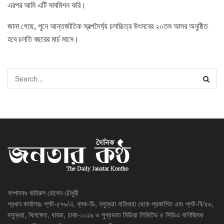
এরপর আমি এটি সাবমিশন করি।
জানা গেছে, পুনে আন্তর্জাতিক স্বল্পদৈর্ঘ্য চলচ্চিত্র উৎসবের ২০তম আসর অনুষ্ঠিত
হবে চলতি বছরের মার্চ মাসে।
সম্পাদকঃ জহিরুল হোসেন চৌধুরী
প্রধান কার্যালয়ঃ প্লট-৫৭৬/এ, ব্লক-ডি, বসুন্ধরা বারিধারা থেকে প্রকাশিত এবং প্লট-বি/৫৬,
বসুন্ধরা, খিলক্ষেত, বাড্ডা, ঢাকা-১২২৯ ও সুপ্রভাত মিডিয়া লিমিটেড ৪ সিডিএ বাণিজ্যিক