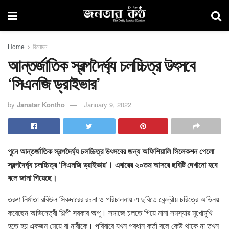
Home
বিনোদন
আন্তর্জাতিক স্বল্পদৈর্ঘ্য চলচ্চিত্র উৎসবে
‘সিএনজি ড্রাইভার’
by
Janatar Kontho
January 9, 2022
পুনে আন্তর্জাতিক স্বল্পদৈর্ঘ্য চলচ্চিত্র উৎসবের জন্য অফিশিয়ালি সিলেকশন পেলো
স্বল্পদৈর্ঘ্য চলচ্চিত্র ‘সিএনজি ড্রাইভার’। এবারের ২০তম আসরে ছবিটি দেখানো হবে
বলে জানা গিয়েছে।
তরুণ নির্মাতা রবিউল সিকদারের রচনা ও পরিচালনায় এ ছবিতে কেন্দ্রীয় চরিত্রে অভিনয়
করেছেন অভিনেত্রী শিল্পী সরকার অপু। সমাজে চলতে গিয়ে নানা সমস্যার মুখোমুখি
হতে হয় একজন মেয়ে বা নারীকে। পরিবারে যখন প্রধান কর্তা বলে কেউ থাকে না তখন