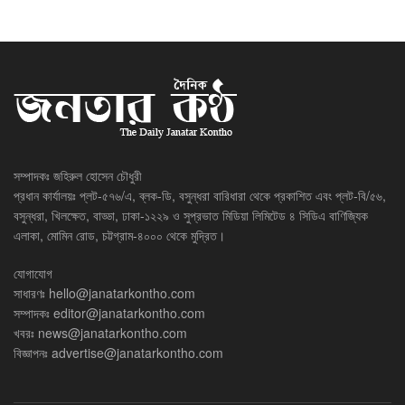
সম্পাদকঃ জহিরুল হোসেন চৌধুরী
প্রধান কার্যালয়ঃ প্লট-৫৭৬/এ, ব্লক-ডি, বসুন্ধরা বারিধারা থেকে প্রকাশিত এবং প্লট-বি/৫৬,
বসুন্ধরা, খিলক্ষেত, বাড্ডা, ঢাকা-১২২৯ ও সুপ্রভাত মিডিয়া লিমিটেড ৪ সিডিএ বাণিজ্যিক
এলাকা, মোমিন রোড, চট্টগ্রাম-৪০০০ থেকে মুদ্রিত।
যোগাযোগ
সাধারণঃ
hello@janatarkontho.com
সম্পাদকঃ
editor@janatarkontho.com
খবরঃ
news@janatarkontho.com
বিজ্ঞাপনঃ
advertise@janatarkontho.com