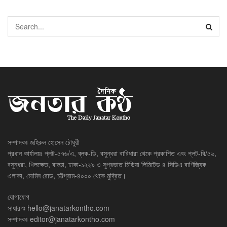
সম্পাদকঃ জহিরুল হোসেন চৌধুরী
প্রধান কার্যালয়ঃ প্লট-৫৭৬/এ, ব্লক-ডি, বসুন্ধরা বারিধারা থেকে প্রকাশিত এবং প্লট-বি/৫৬,
বসুন্ধরা, খিলক্ষেত, বাড্ডা, ঢাকা-১২২৯ ও সুপ্রভাত মিডিয়া লিমিটেড ৪ সিডিএ বাণিজ্যিক
এলাকা, মোমিন রোড, চট্টগ্রাম-৪০০০ থেকে মুদ্রিত।
যোগাযোগ
সাধারণঃ
hello@janatarkontho.com
সম্পাদকঃ
editor@janatarkontho.com