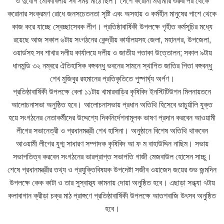
ও দুর্যোগ মোকাবিলায় সব সময় মাঠে ছিল। দেশে করোনা মহামারি শুরুর পর থেকে
করোনার সংক্রমণ রোধে জনসচেতনতা সৃষ্টি এবং অসহায় ও কর্মহীন মানুষের পাশে থেকে
কাজ করে যাচ্ছে স্বেচ্ছাসেবক লীগ। প্রতিষ্ঠাবার্ষিকী উপলক্ষে গৃহীত কর্মসূচির মধ্যে
রয়েছে আজ সকাল ৬টায় সংগঠনের কেন্দ্রীয় কার্যালয়সহ জেলা, মহানগর, উপজেলা,
ওয়ার্ডসহ সব শাখার দলীয় কার্যালয়ে দলীয় ও জাতীয় পতাকা উত্তোলন; সকাল ৯টায়
ধানমন্ডি ৩২ নম্বরে ঐতিহাসিক বঙ্গবন্ধু ভবনের সামনে স্থাপিত জাতির পিতা বঙ্গবন্ধু
শেখ মুজিবুর রহমানের প্রতিকৃতিতে পুষ্পার্ঘ্য অর্পণ।
প্রতিষ্ঠাবার্ষিকী উপলক্ষে বেলা ১১টায় খামারবাড়ির কৃষিবিদ ইনস্টিটিউশন মিলনায়তনে
আলোচনাসভা অনুষ্ঠিত হবে। আলোচনাসভায় প্রধান অতিথি হিসেবে ভাচু‌র্য়ালি যুক্ত
হয়ে সংগঠনের নেতাকর্মীদের উদ্দেশ্যে দিকনির্দেশনামূলক ভাষণ প্রদান করবেন আওয়ামী
লীগের সভানেত্রী ও প্রধানমন্ত্রী শেখ হাসিনা। অনুষ্ঠানে বিশেষ অতিথি থাকবেন
আওয়ামী লীগের যুগ্ম সাধারণ সম্পাদক কৃষিবিদ আ ফ ম বাহাউদ্দিন নাছিম। সভায়
সভাপতিত্ব করবেন সংগঠনের ভারপ্রাপ্ত সভাপতি গাজী মেজবাউল হোসেন সাচ্চু।
শেষে প্রধানমন্ত্রীর তথ্য ও প্রযুক্তিবিষয়ক উপদেষ্টা সজীব ওয়াজেদ জয়ের শুভ জন্মদিন
উপলক্ষে কেক কাটা ও তার সুস্বাস্থ্য কামনায় দোয়া অনুষ্ঠিত হবে। এছাড়া সন্ধ্যা ৭টায়
কলাবাগান ক্রীড়া চক্র মাঠ প্রাঙ্গণে প্রতিষ্ঠাবার্ষিকী উপলক্ষে আতশবাজি উৎসব অনুষ্ঠিত
হবে।