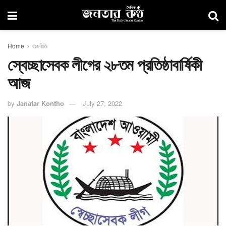
Home
রাজনীতি
স্বেচ্ছাসেবক লীগের ২৮তম প্রতিষ্ঠাবার্ষিকী
আজ
by
Janatar Kontho
July 27, 2022