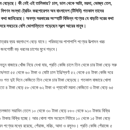
র দাম বেড়েছে। কী নেই এই তালিকায়? চাল, ডাল থেকে আটা, ময়দা, ভোজ্য তেল,
ের বিপণন সংস্থা ট্রেডিং করপোরেশন অব বাংলাদেশ (টিসিবি) গতকাল তাদের
ের কথা জানিয়েছে। অবশ্য সরকারের সংস্হাটি বিভিন্ন পণ্যের যে বাড়তি দরের কথা
 দরে সবচেয়ে বেশি ভোগান্তিতে পড়েছেন স্বল্প আয়ের মানুষ।
াত্রার ব্যয় বহুলাংশে বেড়ে যাবে। পরিবহনের পাশাপাশি পণ্যের উত্পাদন খরচ
জনগোষ্ঠী বড় ধরনের চাপের মুখে পড়বে।
তুন বাজারে খোঁজ নিয়ে দেখা যায়, প্রতি কেজি চালে তিন থেকে চার টাকা বেড়ে সরু
ম/লতা ৫৫ থেকে ৬০ টাকা ও মোটা চাল ইরি/স্বর্ণা ৫২ থেকে ৫৪ টাকা কেজি দরে
দামও গত দুই দিনে কেজিতে তিন থেকে চার টাকা বেড়েছে। গতকাল বাজারে খোলা
তে ৪ টাকা বেড়ে ৫৮ থেকে ৬২ টাকা ও প্যাকেট ময়দা কেজিতে ৩ টাকা বেড়ে ৬৫
াতলজাত সয়াবিন তেলে ১০ থেকে ৩০ টাকা বেড়ে ৮৮০ থেকে ৯১০ টাকায় বিক্রি
টাকায় বিক্রি হচ্ছে। আর খোলা পাম অয়েলে লিটারে ১০ থেকে ১৫ টাকা বেড়ে
ন পণ্যের মধ্যে রয়েছে, পেঁয়াজ, মরিচ, আদা ও রসুনও। প্রতি কেজি পেঁয়াজে ৫