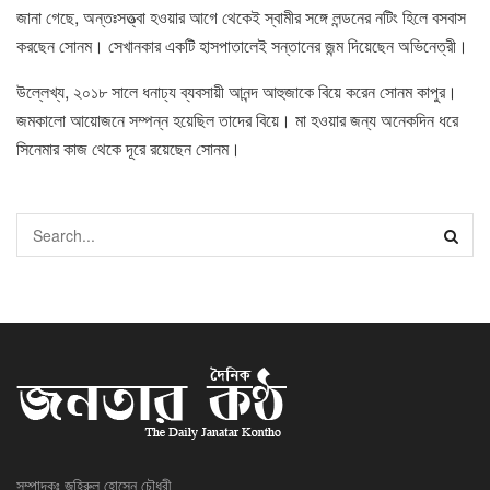
জানা গেছে, অন্তঃসত্ত্বা হওয়ার আগে থেকেই স্বামীর সঙ্গে লন্ডনের নটিং হিলে বসবাস
করছেন সোনম। সেখানকার একটি হাসপাতালেই সন্তানের জন্ম দিয়েছেন অভিনেত্রী।
উল্লেখ্য, ২০১৮ সালে ধনাঢ্য ব্যবসায়ী আনন্দ আহুজাকে বিয়ে করেন সোনম কাপুর।
জমকালো আয়োজনে সম্পন্ন হয়েছিল তাদের বিয়ে। মা হওয়ার জন্য অনেকদিন ধরে
সিনেমার কাজ থেকে দূরে রয়েছেন সোনম।
সম্পাদকঃ জহিরুল হোসেন চৌধুরী