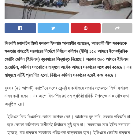
বিএনপি মহাসচিব মির্জা ফখরুল ইসলাম আলমগীর বলেছেন, আওয়ামী লীগ সরকারকে
ক্ষমতায় রাখতেই সরকারের নির্দেশে নির্বাচন কমিশন (ইসি) ১৫০ আসনে ইলেকট্রনিক
ভোটিং মেশিন (ইভিএম) ব্যবহারের সিদ্ধান্ত নিয়েছে। সরকার ৩০০ আসনে ইভিএম
চেয়েছিল, কমিশন সমঝোতার মাধ্যমে অর্ধেক আসনে সরকারের সঙ্গে রফা করেছে। এর
মাধ্যমে এটিই প্রমাণিত হলো, নির্বাচন কমিশন সরকারের হয়েই কাজ করছে।
বুধবার (২৪ আগস্ট) নয়াপল্টনে দলের কেন্দ্রীয় কার্যালয়ে সংবাদ সম্মেলনে মির্জা ফখরুল
এসব কথা বলেন। এর আগে বিএনপির ৪৪তম প্রতিষ্ঠাবার্ষিকী উপলক্ষে এক যৌথসভা
অনুষ্ঠিত হয়।
ইভিএম নিয়ে বিএনপির কোনো আগ্রহ নেই। আমাদের মূল দাবি, সরকার পরিবর্তন না
হলে কোনো কমিশনের অধীনেই নির্বাচনে সুষ্ঠু হবে না। সরকারের সঙ্গে ইসির দফারফা
হয়েছে, যার মাধ্যমে সরকারের পরিকল্পনা বাস্তবায়ন হবে। ইভিএমে ভোটের মাধ্যমে