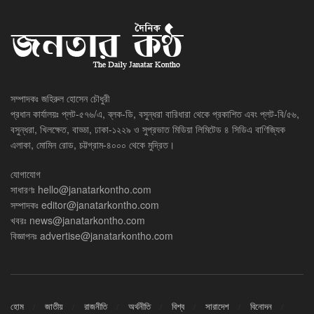
সম্পাদকঃ জহিরুল হোসেন চৌধুরী
প্রধান কার্যালয়ঃ প্লট-৫৭৬/এ, ব্লক-ডি, বসুন্ধরা বারিধারা থেকে প্রকাশিত এবং প্লট-বি/৫৬,
বসুন্ধরা, খিলক্ষেত, বাড্ডা, ঢাকা-১২২৯ ও সুপ্রভাত মিডিয়া লিমিটেড ৪ সিডিএ বাণিজ্যিক
এলাকা, মোমিন রোড, চট্টগ্রাম-৪০০০ থেকে মুদ্রিত।
যোগাযোগ
সাধারণঃ
hello@janatarkontho.com
সম্পাদকঃ
editor@janatarkontho.com
খবরঃ
news@janatarkontho.com
বিজ্ঞাপনঃ
advertise@janatarkontho.com
হোম
জাতীয়
রাজনীতি
অর্থনীতি
বিশ্ব
সারাদেশ
বিনোদন