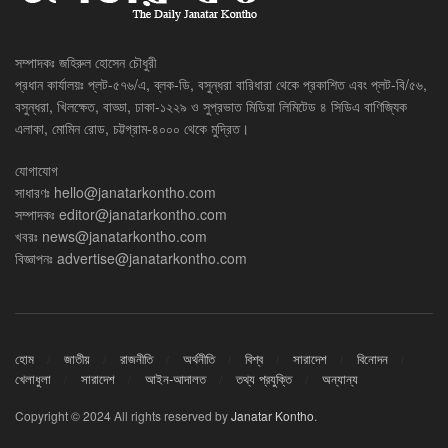
সম্পাদকঃ জহিরুল হোসেন চৌধুরী
প্রধান কার্যালয়ঃ প্লট-৫৭৬/এ, ব্লক-ডি, বসুন্ধরা বারিধারা থেকে প্রকাশিত এবং প্লট-বি/৫৬,
বসুন্ধরা, খিলক্ষেত, বাড্ডা, ঢাকা-১২২৯ ও সুপ্রভাত মিডিয়া লিমিটেড ৪ সিডিএ বাণিজ্যিক
এলাকা, মোমিন রোড, চট্টগ্রাম-৪০০০ থেকে মুদ্রিত।
যোগাযোগ
সাধারণঃ
hello@janatarkontho.com
সম্পাদকঃ
editor@janatarkontho.com
খবরঃ
news@janatarkontho.com
বিজ্ঞাপনঃ
advertise@janatarkontho.com
হোম
জাতীয়
রাজনীতি
অর্থনীতি
বিশ্ব
সারাদেশ
বিনোদন
খেলাধুলা
সারাদেশ
আইন-আদালত
তথ্য প্রযুক্তি
অন্যান্য
Copyright © 2024 All rights reserved by
Janatar Kontho
.