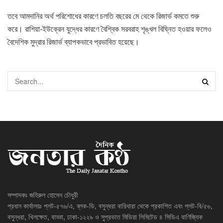
তবে আমদানির অর্থ পরিশোধের কারণে চলতি বছরের মে থেকে রিজার্ভ কমতে শুরু
করে। রাশিয়া-ইউক্রেন যুদ্ধের কারণে বৈশ্বিক সরবরাহ শৃঙ্খল বিঘ্নিত হওয়ার ফলেও
বৈদেশিক মুদ্রার রিজার্ভ ব্যাপকভাবে প্রভাবিত হয়েছে।
সম্পাদকঃ জহিরুল হোসেন চৌধুরী
প্রধান কার্যালয়ঃ প্লট-৫৭৬/এ, ব্লক-ডি, বসুন্ধরা বারিধারা থেকে প্রকাশিত এবং প্লট-বি/৫৬,
বসুন্ধরা, খিলক্ষেত, বাড্ডা, ঢাকা-১২২৯ ও সুপ্রভাত মিডিয়া লিমিটেড ৪ সিডিএ বাণিজ্যিক