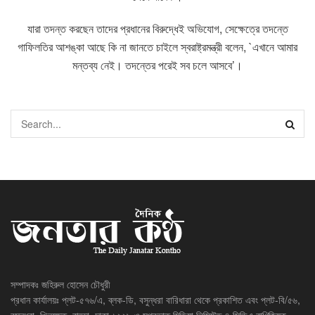
যারা তদন্ত করছেন তাদের প্রধানের বিরুদ্ধেই অভিযোগ, সেক্ষেত্রে তদন্তে
গাফিলতির আশঙ্কা আছে কি না জানতে চাইলে স্বরাষ্ট্রমন্ত্রী বলেন, `এখানে আমার
মন্তব্য নেই। তদন্তের পরেই সব চলে আসবে’।
সম্পাদকঃ জহিরুল হোসেন চৌধুরী
প্রধান কার্যালয়ঃ প্লট-৫৭৬/এ, ব্লক-ডি, বসুন্ধরা বারিধারা থেকে প্রকাশিত এবং প্লট-বি/৫৬,