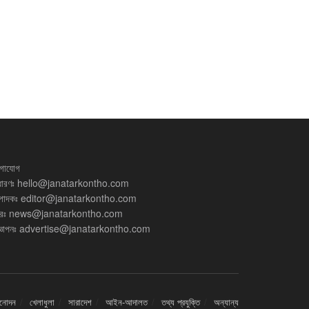
গাযোগ
ধারণঃ
hello@janatarkontho.com
্পাদকঃ
editor@janatarkontho.com
রঃ
news@janatarkontho.com
্ঞাপনঃ
advertise@janatarkontho.com
িনোদন
খেলাধুলা
সারাদেশ
আইন-আদালত
তথ্য প্রযুক্তি
অন্যান্য