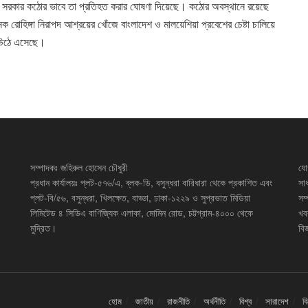
ও সরকার কঠোর ভাবে তা প্রতিহত করার ঘোষণা দিয়েছে। কঠোর অবস্থানে রয়েছে
োহিঙ্গা নিরাপদ আশ্রয়ের খোঁজে বাংলাদেশ ও মালয়েশিয়া প্রবেশের চেষ্টা চালিয়ে
য উঠে এসেছে।
সম্পাদকঃ জহিরুল হোসেন চৌধুরী
যো
প্রধান কার্যালয়ঃ প্লট-৫৭৬/এ, ব্লক-ডি, বসুন্ধরা বারিধারা থেকে প্রকাশিত এবং
সা
প্লট-বি/৫৬, বসুন্ধরা, খিলক্ষেত, বাড্ডা, ঢাকা-১২২৯ ও সুপ্রভাত মিডিয়া
সম
লিমিটেড ৪ সিডিএ বাণিজ্যিক এলাকা, মোমিন রোড, চট্টগ্রাম-৪০০০ থেকে
খব
মুদ্রিত।
বিজ
হোম
জাতীয়
রাজনীতি
অর্থনীতি
বিশ্ব
সারাদেশ
ব