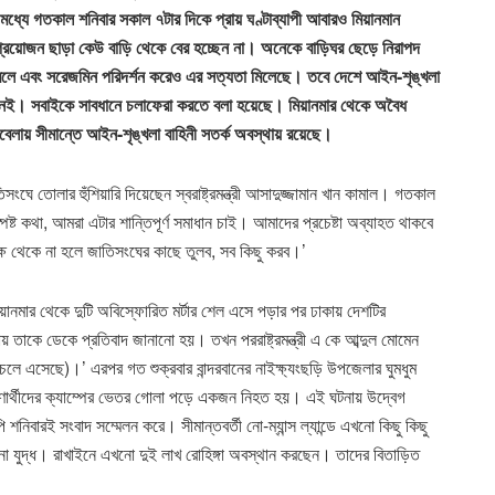
ধ্যে গতকাল শনিবার সকাল ৭টার দিকে প্রায় ঘণ্টাব্যাপী আবারও মিয়ানমান
য় প্রয়োজন ছাড়া কেউ বাড়ি থেকে বের হচ্ছেন না। অনেকে বাড়িঘর ছেড়ে নিরাপদ
 বলে এবং সরেজমিন পরিদর্শন করেও এর সত্যতা মিলেছে। তবে দেশে আইন-শৃঙ্খলা
ছে নেই। সবাইকে সাবধানে চলাফেরা করতে বলা হয়েছে। মিয়ানমার থেকে অবৈধ
েলায় সীমান্তে আইন-শৃঙ্খলা বাহিনী সতর্ক অবস্থায় রয়েছে।
ঘে তোলার হুঁশিয়ারি দিয়েছেন স্বরাষ্ট্রমন্ত্রী আসাদুজ্জামান খান কামাল। গতকাল
্পষ্ট কথা, আমরা এটার শান্তিপূর্ণ সমাধান চাই। আমাদের প্রচেষ্টা অব্যাহত থাকবে
্ষ থেকে না হলে জাতিসংঘের কাছে তুলব, সব কিছু করব।’
মিয়ানমার থেকে দুটি অবিস্ফোরিত মর্টার শেল এসে পড়ার পর ঢাকায় দেশটির
তাকে ডেকে প্রতিবাদ জানানো হয়। তখন পররাষ্ট্রমন্ত্রী এ কে আব্দুল মোমেন
চলে এসেছে)।’ এরপর গত শুক্রবার বান্দরবানের নাইক্ষ্যংছড়ি উপজেলার ঘুমধুম
 শরণার্থীদের ক্যাম্পের ভেতর গোলা পড়ে একজন নিহত হয়। এই ঘটনায় উদ্বেগ
নিবারই সংবাদ সম্মেলন করে। সীমান্তবর্তী নো-ম্যান্স ল্যান্ডে এখনো কিছু কিছু
ানো যুদ্ধ। রাখাইনে এখনো দুই লাখ রোহিঙ্গা অবস্থান করছেন। তাদের বিতাড়িত