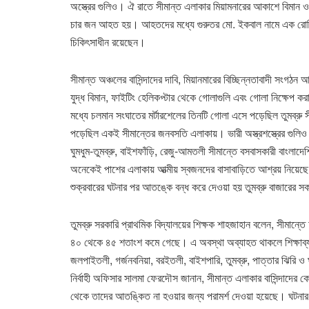
অস্ত্রের গুলিও। ঐ রাতে সীমান্ত এলাকার মিয়ামনারের আকাশে বিমান ও
চার জন আহত হয়। আহতদের মধ্যে গুরুতর মো. ইকবাল নামে এক রোহিঙ্
চিকিৎসাধীন রয়েছেন।
সীমান্ত অঞ্চলের বাসিন্দাদের দাবি, মিয়ানমারের বিচ্ছিন্নতাবাদী সংগঠন 
যুদ্ধ বিমান, ফাইটিং হেলিকপ্টার থেকে গোলাগুলি এবং গোলা নিক্ষেপ কর
মধ্যে চলমান সংঘাতের মর্টারশেলের তিনটি গোলা এসে পড়েছিল তুমব্রু 
পড়েছিল একই সীমান্তের জনবসতি এলাকায়। ভারী অস্ত্রশস্ত্রের গুলি
ঘুমধুম-তুমব্রু, বাইশফাঁড়ি, রেজু-আমতলী সীমান্তে বসবাসকারী বাংলাদ
অনেকেই পাশের এলাকায় আত্মীয় স্বজনদের বাসাবাড়িতে আশ্রয় নিয়েছে। 
শুক্রবারের ঘটনার পর আতঙ্কে বন্ধ করে দেওয়া হয় তুমব্রু বাজারের
তুমব্রু সরকারি প্রাথমিক বিদ্যালয়ের শিক্ষক শাহজাহান বলেন, সীমান্তে
৪০ থেকে ৪৫ শতাংশ কমে গেছে। এ অবস্থা অব্যাহত থাকলে শিক্ষাব্যব
জলপাইতলী, গর্জনবনিয়া, বরইতলী, বাইশপারি, তুমব্রু, পাত্তার ঝিরি ও 
নির্বাহী অফিসার সালমা ফেরদৌস জানান, সীমান্ত এলাকার বাসিন্দাদের
থেকে তাদের আতঙ্কিত না হওয়ার জন্য পরামর্শ দেওয়া হয়েছে। ঘটনার 