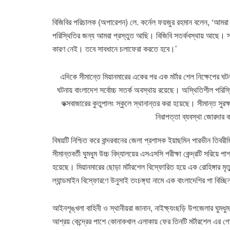
বিজিবির পরিচালক (অপারেশন) লে. কর্নেল ফয়জুর রহমান বলেন, ‘আমর
পরিস্থিতির জন্য আমরা প্রস্তুত আছি। বিজিবি সতর্কবস্থায় আছে
কারণ নেই। তবে সাবধানে চলাফেরা করতে হবে।’
এদিকে সীমান্তে মিয়ানমারের একের পর এক মর্টার শেল নিক্ষেপের ঘটনা
ঘটনায় বাংলাদেশ সর্বোচ্চ সতর্ক অবস্থায় রয়েছে। অস্থিতিশীল পরিস্থিত
কক্সবাজারের কুতুপালং স্কুলে স্থানান্তর করা হয়েছে। সীমান্ত সুরক্ষ
নিরাপত্তা ব্যবস্থা জোরদার
বিষয়টি নিশ্চিত করে বান্দরবানের জেলা প্রশাসক ইয়াছমিন পারভীন তিব
সীমান্তবর্তী ঘুমধুম উচ্চ বিদ্যালয়ের এসএসসি পরীক্ষা কেন্দ্রটি সরিয়ে প
হয়েছে। মিয়ানমারের ছোড়া মর্টারশেল বিস্ফোরিত হয়ে এক রোহিঙ্গা
ল্যান্ডমাইন বিস্ফোরণে উনুসাই তংচঙ্গ্যা নামে এক বাংলাদেশির পা বিচ্ছ
আইনশৃঙ্খলা বাহিনী ও স্থানীয়রা জানান, নাইক্ষ্যংছড়ি উপজেলার ঘুমধুম ই
আশ্রয় কেন্দ্রের পাশে কোনাকখাল এলাকায় ফের তিনটি মর্টারশেল এর 