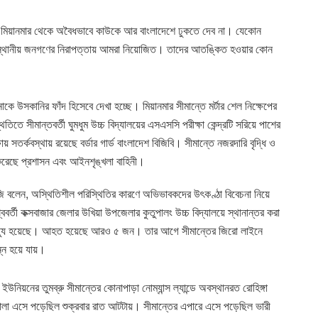
া মিয়ানমার থেকে অবৈধভাবে কাউকে আর বাংলাদেশে ঢুকতে দেব না। যেকোন
। স্থানীয় জনগণের নিরাপত্তায় আমরা নিয়োজিত। তাদের আতঙ্কিত হওয়ার কোন
কে উসকানির ফাঁদ হিসেবে দেখা হচ্ছে। মিয়ানমার সীমান্তে মর্টার শেল নিক্ষেপের
িতে সীমান্তবর্তী ঘুমধুম উচ্চ বিদ্যালয়ের এসএসসি পরীক্ষা কেন্দ্রটি সরিয়ে পাশের
ায় সতর্কবস্থায় রয়েছে বর্ডার গার্ড বাংলাদেশ বিজিবি। সীমান্তে নজরদারি বৃদ্ধি ও
 করেছে প্রশাসন এবং আইনশৃঙ্খলা বাহিনী।
রীজি বলেন, অস্থিতিশীল পরিস্থিতির কারণে অভিভাবকদের উৎকণ্ঠা বিবেচনা নিয়ে
াশ্ববর্তী কক্সবাজার জেলার উখিয়া উপজেলার কুতুপালং উচ্চ বিদ্যালয়ে স্থানান্তর করা
র মৃত্যু হয়েছে। আহত হয়েছে আরও ৫ জন। তার আগে সীমান্তের জিরো লাইনে
িন্ন হয়ে যায়।
উনিয়নের তুমব্রু সীমান্তের কোনাপাড়া নোম্যান্স ল্যান্ডে অবস্থানরত রোহিঙ্গা
গোলা এসে পড়েছিল শুক্রবার রাত আটটায়। সীমান্তের এপারে এসে পড়েছিল ভারী