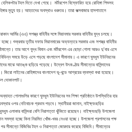
 হেলিকপ্টার টহল দিতে দেখা গেছে। মর্টারশেল বিস্ফোরিত হয়ে রোহিঙ্গা শিশুসহ
গার মৃত্যু হয়। আহতদের অবস্থাও গুরুতর। তারা কক্সবাজার হাসপাতালে
আরাকান আর্মির (এএ) সশস্ত্র বাহিনীর সঙ্গে মিয়ানমার সরকার বাহিনীর যুদ্ধ চলছে।
া হচ্ছে। শুক্রবার তৃতীয় দফায় মিয়ানমারের অভ্যন্তরে সরকার এবং সশস্ত্র বাহিনীর
সীমান্তে। তার আগে যুদ্ধ বিমান এবং মর্টারশেল এর ছোড়া গোলা আরও দু’বার এসে
ও বিভিন্ন সময়ে উড়ে এসে পড়ছে বাংলাদেশ সীমানায়। এ কারণে ঘুমধুম ইউনিয়নের
েশিদের মাঝে আতঙ্ক ছড়িয়ে পড়েছে। উদ্বেগ উৎকণ্ঠায় সীমান্তের বাসিন্দাদের
জিরো লাইনের রোহিঙ্গাদের বাংলাদেশ ভূ-খন্ডে আশ্রয়ের ব্যবস্থা করা হয়েছে।
 সকল দোকানপাট।
 অব্যাহত গোলাগুলির কারণে ঘুমধুম ইউনিয়নের সব শিক্ষা প্রতিষ্ঠানে উপস্থিতির হার
স্থার ওপর নেতিবাচক প্রভাব পড়বে। স্থানীয়রা জানান, নাইক্ষ্যংছড়ির
ঘুমধুম এলাকার বাসিন্দরা বেশি নিরাপত্তা ঝুঁকিতে রয়েছেন। নাইক্ষ্যংছড়ি উপজেলা
 কোন সমস্যা হচ্ছে কিনা নিয়মিত খোঁজ-খবর নেওয়া হচ্ছে। উপজেলা প্রশাসনের পক্ষ
পর সীমান্তে বিজিবির টহল ও নিরাপত্তা জোরদার করেছে বিজিবি। সীমান্তের