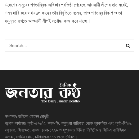
এদেশের মানুষের গণতান্ত্রিক অধিকার প্রতিষ্ঠা পেয়েছে আওয়ামী লীগের হাত ধরেই,
এমন দাবি করে ওবায়দুল কাদের তাঁর বিবৃতিতে বলেন, তাও গণতন্ত্র বিকাশ ও তা
সমুন্নত রাখতে আওয়ামী লীগই সর্বোচ্চ কাজ করে যাচ্ছে।
সম্পাদকঃ জহিরুল হোসেন চৌধুরী
প্রধান কার্যালয়ঃ প্লট-৫৭৬/এ, ব্লক-ডি, বসুন্ধরা বারিধারা থেকে প্রকাশিত এবং প্লট-বি/৫৬,
বসুন্ধরা, খিলক্ষেত, বাড্ডা, ঢাকা-১২২৯ ও সুপ্রভাত মিডিয়া লিমিটেড ৪ সিডিএ বাণিজ্যিক
এলাকা, মোমিন রোড, চট্টগ্রাম-৪০০০ থেকে মুদ্রিত।