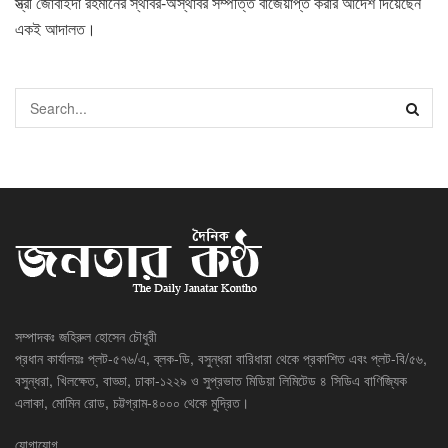
স্ত্রী জোবাইদা রহমানের স্থাবর-অস্থাবর সম্পত্তি বাজেয়াপ্ত করার আদেশ দিয়েছেন
একই আদালত।
সম্পাদকঃ জহিরুল হোসেন চৌধুরী
প্রধান কার্যালয়ঃ প্লট-৫৭৬/এ, ব্লক-ডি, বসুন্ধরা বারিধারা থেকে প্রকাশিত এবং প্লট-বি/৫৬,
বসুন্ধরা, খিলক্ষেত, বাড্ডা, ঢাকা-১২২৯ ও সুপ্রভাত মিডিয়া লিমিটেড ৪ সিডিএ বাণিজ্যিক
এলাকা, মোমিন রোড, চট্টগ্রাম-৪০০০ থেকে মুদ্রিত।
যোগাযোগ