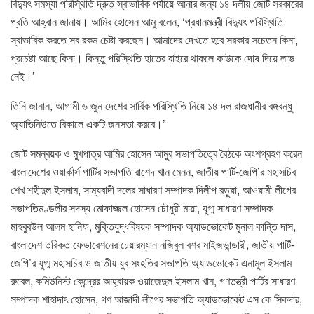
বিদ্যুৎ সমস্যা পরিস্থিতি দ্রুত স্বাভাবিক পর্যায়ে আনার জন্য ১৪ দলীয় জোট সরকারের
প্রতি আহ্বান জানায়। আমির হোসেন আমু বলেন, ‘প্রধানমন্ত্রী বিদ্যুৎ পরিস্থিতি
স্বাভাবিক করতে সব রকম চেষ্টা করছেন। আমাদের দেখতে হবে সরকার সচেতন কিনা,
প্রচেষ্টা আছে কিনা। কিন্তু পরিস্থিতি হাতের বাইরে থাকলে কাউকে দোষ দিয়ে লাভ
নেই।’
তিনি জানান, আগামী ৬ জুন দেশের সার্বিক পরিস্থিতি নিয়ে ১৪ দল রাজধানীর বঙ্গবন্ধু
অ্যাভিনিউতে বিকালে একটি জনসভা করবে।’
জোট সমন্বয়ক ও মুখপাত্র আমির হোসেন আমুর সভাপতিত্বে বৈঠকে অংশগ্রহণ করেন
বাংলাদেশের ওয়ার্কার্স পার্টির সভাপতি রাশেদ খান মেনন, জাতীয় পার্টি-জেপি’র মহাসচিব
শেখ শহীদুল ইসলাম, সাম্যবাদী দলের সাধারণ সম্পাদক দিলীপ বড়ুয়া, আওয়ামী লীগের
সভাপতিমণ্ডলীর সদস্য মোফাজ্জল হোসেন চৌধুরী মায়া, যুগ্ম সাধারণ সম্পাদক
মাহবুবউল আলম হানিফ, মুক্তিযুদ্ধবিষয়ক সম্পাদক অ্যাডভোকেট মৃনাল কান্তি দাস,
বাংলাদেশ তরিকত ফেডারেশনের চেয়ারম্যান নজিবুল বশর মাইজভান্ডারী, জাতীয় পার্টি-
জেপি’র যুগ্ম মহাসচিব ও জাতীয় যুব সংহতির সভাপতি অ্যাডভোকেট এনামুল ইসলাম
রুবেল, কমিউনিস্ট কেন্দ্রের আহ্বায়ক ওয়াজেদুল ইসলাম খান, গণতন্ত্রী পার্টির সাধারণ
সম্পাদক শাহাদাৎ হোসেন, গণ আজাদী লীগের সভাপতি অ্যাডভোকেট এস কে সিকদার,