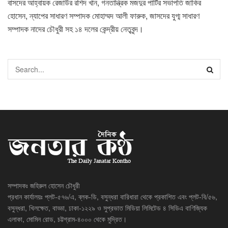
বাসদের আহ্বায়ক রেজাউর রশিদ খান, গনতান্ত্রিক মজদুর পার্টির সভাপতি জাকির
হোসেন, ন্যাপের সাধারণ সম্পাদক মোহাম্মদ আলী ফারুক, জাসদের যুগ্ম সাধারণ
সম্পাদক নাদের চৌধুরী সহ ১৪ দলের কেন্দ্রীয় নেতৃবৃন্দ।
সম্পাদকঃ জহিরুল হোসেন চৌধুরী
প্রধান কার্যালয়ঃ প্লট-৫৭৬/এ, ব্লক-ডি, বসুন্ধরা বারিধারা থেকে প্রকাশিত এবং প্লট-বি/৫৬,
বসুন্ধরা, খিলক্ষেত, বাড্ডা, ঢাকা-১২২৯ ও সুপ্রভাত মিডিয়া লিমিটেড ৪ সিডিএ বাণিজ্যিক
এলাকা, মোমিন রোড, চট্টগ্রাম-৪০০০ থেকে মুদ্রিত।