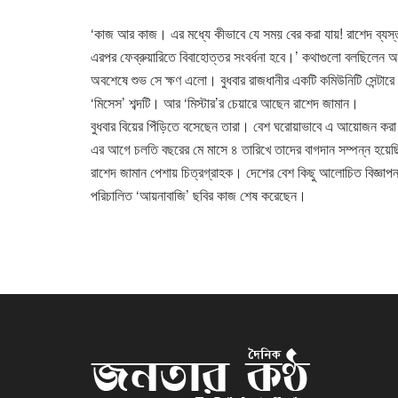
‘কাজ আর কাজ। এর মধ্যে কীভাবে যে সময় বের করা যায়! রাশেদ ব্য
এরপর ফেব্রুয়ারিতে বিবাহোত্তর সংবর্ধনা হবে।’ কথাগুলো বলছিলেন অভ
অবশেষে শুভ সে ক্ষণ এলো। বুধবার রাজধানীর একটি কমিউনিটি সেন্টা
‘মিসেস’ শব্দটি। আর ‘মিস্টার’র চেয়ারে আছেন রাশেদ জামান।
বুধবার বিয়ের পিঁড়িতে বসেছেন তারা। বেশ ঘরোয়াভাবে এ আয়োজন করা 
এর আগে চলতি বছরের মে মাসে ৪ তারিখে তাদের বাগদান সম্পন্ন হয়ে
রাশেদ জামান পেশায় চিত্রগ্রাহক। দেশের বেশ কিছু আলোচিত বিজ্ঞাপন
পরিচালিত ‘আয়নাবাজি’ ছবির কাজ শেষ করেছেন।