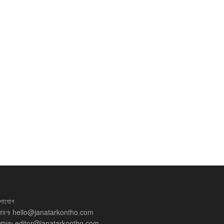
গাযোগ
ধারণঃ
hello@janatarkontho.com
্পাদকঃ
editor@janatarkontho.com