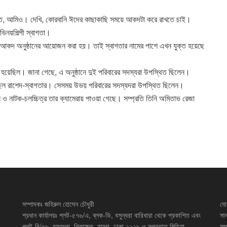
স্ত, আমিও। দেখি, কোরবানি ঈদের কাছাকাছি সময়ে আকদটা করে রাখতে চাই।
িনয়শিল্পী স্বাগতা।
রে আকদ অনুষ্ঠানের আয়োজন করা হয়। তাই স্বাগতার নামের পাশে এখন যুক্ত হয়েছে
হয়েছিল। জানা গেছে, এ অনুষ্ঠানে দুই পরিবারের সদস্যরা উপস্থিত ছিলেন।
ছিল রাশেদ-স্বাগতার। সেসময় উভয় পরিবারের সদস্যদরা উপস্থিত ছিলেন।
 ও নাটক-চলচ্চিত্র তার ক্যামেরায় পাওয়া গেছে। সম্প্রতি তিনি অমিতাভ রেজা
সম্পাদকঃ জহিরুল হোসেন চৌধুরী
যো
প্রধান কার্যালয়ঃ প্লট-৫৭৬/এ, ব্লক-ডি, বসুন্ধরা বারিধারা থেকে প্রকাশিত এবং
সা
প্লট-বি/৫৬, বসুন্ধরা, খিলক্ষেত, বাড্ডা, ঢাকা-১২২৯ ও সুপ্রভাত মিডিয়া
সম