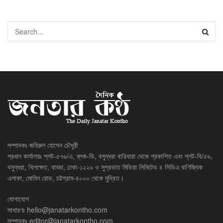
সম্পাদকঃ জহিরুল হোসেন চৌধুরী
প্রধান কার্যালয়ঃ প্লট-৫৭৬/এ, ব্লক-ডি, বসুন্ধরা বারিধারা থেকে প্রকাশিত এবং প্লট-বি/৫৬,
বসুন্ধরা, খিলক্ষেত, বাড্ডা, ঢাকা-১২২৯ ও সুপ্রভাত মিডিয়া লিমিটেড ৪ সিডিএ বাণিজ্যিক
এলাকা, মোমিন রোড, চট্টগ্রাম-৪০০০ থেকে মুদ্রিত।
যোগাযোগ
সাধারণঃ
hello@janatarkontho.com
সম্পাদকঃ
editor@janatarkontho.com