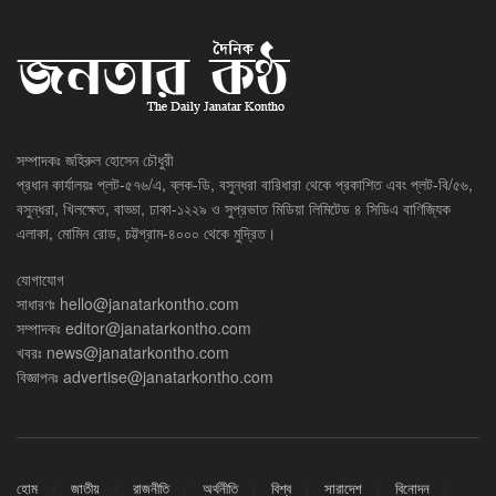
সম্পাদকঃ জহিরুল হোসেন চৌধুরী
প্রধান কার্যালয়ঃ প্লট-৫৭৬/এ, ব্লক-ডি, বসুন্ধরা বারিধারা থেকে প্রকাশিত এবং প্লট-বি/৫৬,
বসুন্ধরা, খিলক্ষেত, বাড্ডা, ঢাকা-১২২৯ ও সুপ্রভাত মিডিয়া লিমিটেড ৪ সিডিএ বাণিজ্যিক
এলাকা, মোমিন রোড, চট্টগ্রাম-৪০০০ থেকে মুদ্রিত।
যোগাযোগ
সাধারণঃ
hello@janatarkontho.com
সম্পাদকঃ
editor@janatarkontho.com
খবরঃ
news@janatarkontho.com
বিজ্ঞাপনঃ
advertise@janatarkontho.com
হোম
জাতীয়
রাজনীতি
অর্থনীতি
বিশ্ব
সারাদেশ
বিনোদন