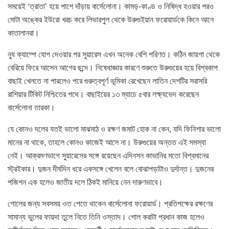
সময়েই ‘ত্রাতা’ হয়ে পাশে দাঁড়ায় বার্সেলোনা। কামড়-কাণ্ড ও নিষিদ্ধ হওয়ার পরও
মোটা অঙ্কের ইউরো খরচ করে লিভারপুল থেকে উরুগুইয়ান ফরোয়ার্ডকে কিনে আনে
কাতালানরা।
ন্যু ক্যাম্পে যোগ দেওয়ার পর সুয়ারেস এখন অনেক বেশি পরিণত। কঠিন জায়গা থেকে
বেরিয়ে ফিরে আসেন আগের ছন্দে। নিষেধাজ্ঞার কারণে শুরুতে উরুগুয়ের হয়ে বিশ্বকাপ
বাছাই খেলতে না পারলেও পরে গুরুত্বপূর্ণ ভূমিকা রেখেছেন লাতিন দেশটির সরাসরি
রাশিয়ার টিকিট নিশ্চিতের পথে। বাছাইয়ের ১৩ ম্যাচে ৫বার লক্ষ্যভেদ করেছেন
বার্সেলোনা তারকা।
যে কোনও দলের যতই ভালো মাঝমাঠ ও রক্ষণ জমাট হোক না কেন, যদি ফিনিশার ভালো
মানের না থাকে, তাহলে কোনও কাজেই আসে না। উরুগুয়ের অন্তত এই সমস্যা
নেই। আক্রমণভাগে সুয়ারেসের সঙ্গে রয়েছেন এদিনসন কাভানির মতো বিশ্বমানের
স্ট্রইকার। দুজন দীর্ঘদিন ধরে একসঙ্গে খেলেন বলে বোঝাপড়াটাও দুর্দান্ত। দুজনের
পজিশন এক হলেও জাতীয় দলে ঠিকই মানিয়ে নেন দারুণভাবে।
গোলের জন্য সবসময় ওত পেতে থাকেন বার্সেলোনা ফরোয়ার্ড। প্রতিপক্ষের রক্ষণের
সামান্য ভুলের ফায়দা তুলে নিতে তিনি ওস্তাদ। গোল করাটা প্রধান কাজ হলেও