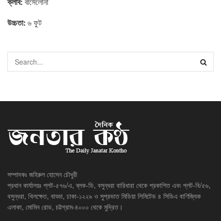
ক্লাব:
বার্সেলোনা
উচ্চতা:
৬ ফুট
সম্পাদকঃ জহিরুল হোসেন চৌধুরী
প্রধান কার্যালয়ঃ প্লট-৫৭৬/এ, ব্লক-ডি, বসুন্ধরা বারিধারা থেকে প্রকাশিত এবং প্লট-বি/৫৬,
বসুন্ধরা, খিলক্ষেত, বাড্ডা, ঢাকা-১২২৯ ও সুপ্রভাত মিডিয়া লিমিটেড ৪ সিডিএ বাণিজ্যিক
এলাকা, মোমিন রোড, চট্টগ্রাম-৪০০০ থেকে মুদ্রিত।