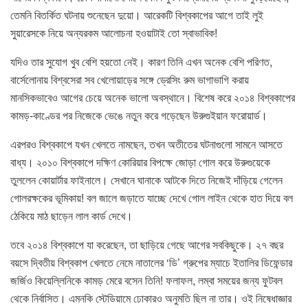
তেমনি বিতর্কিত ঘটনায় শুনেছেন দুয়ো। আরেকটি বিশ্বকাপের আগে তাই ‍লুই
সুয়ারেসকে নিয়ে অন্যরকম আলোচনা হওয়াটাই তো স্বাভাবিক!
যদিও তার সুযোগ খুব বেশি হয়তো নেই। কারণ তিনি এখন অনেক বেশি পরিণত,
বার্সেলোনায় বিশ্বসেরা সব খেলোয়াড়ের সঙ্গে ড্রেসিং রুম ভাগাভাগি করায়
মানসিকভাবেও আগের চেয়ে অনেক ভালো অবস্থানে। বিশেষ করে ২০১৪ বিশ্বকাপের
কামড়-কাণ্ডের পর নিজেকে ভেঙে নতুন করে গড়েছেন উরুগুইয়ান ফরোয়ার্ড।
এরপরও বিশ্বকাপে যখন খেলতে নামছেন, তখন অতীতের ঘটনাগুলো সামনে আসতে
বাধ্য। ২০১০ বিশ্বকাপে দক্ষিণ কোরিয়ার বিপক্ষে জোড়া গোল করে উরুগুয়েকে
তুললেন কোয়ার্টার ফাইনালে। সেখানে ঘানাকে আটকে দিতে নিজেই দাঁড়িয়ে গেলেন
গোলরক্ষকের ভূমিকায়! বল জালে জড়াতে যাচ্ছে দেখে গোল লাইন থেকে হাত দিয়ে বল
ঠেকিয়ে মাঠ ছাড়েন লাল কার্ড দেখে।
তবে ২০১৪ বিশ্বকাপে যা করেছেন, তা ছাড়িয়ে গেছে আগের সবকিছুকে। ২৭ বছর
বয়সে দ্বিতীয় বিশ্বকাপ খেলতে নেমে নাতালের ‘ডি’ গ্রুপের ম্যাচে ইতালির ডিফেন্ডার
জর্জিও কিয়েল্লিনিকে কামড় মেরে বসেন তিনি! ফলাফল, লম্বা সময়ের জন্য ফুটবল
থেকে নির্বাসিত। এমনকি স্টেডিয়ামে ঢোকারও অনুমতি ছিল না তার। ওই নিষেধাজ্ঞার