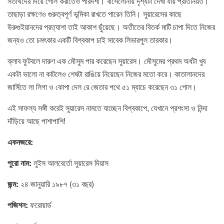
সতীর্থদের দিয়ে গোল করাতেও পারদর্শী। বার্সেলোনায় দৃশ্যটা দেখা যায় প্রতিনিয়ত।
তাছাড়া রক্ষণেও গুরুত্বপূর্ণ ভূমিকা রাখতে পারেন তিনি। সুয়ারেসের কাছে
উরুগুইয়ানদের প্রত্যাশা তাই আকাশ ছুঁয়েছে। অতীতের বিতর্ক মাটি চাপা দিতে নিজের
জন্যও তো চমৎকার একটি বিশ্বকাপ চাই সাবেক লিভারপুল তারকার।
ক্লাব ফুটবলে দারুণ এক মৌসুম পার করেছেন সুয়ারেস। মৌসুমের প্রথম অর্ধটা খুব
একটা ভালো না কাটলেও শেষটা রাঙিয়ে নিয়েছেন নিজের মতো করে। কাতালানদের
জার্সিতে লা লিগা ও কোপা দেল রে জেতার পথে ৫১ ম্যাচে করেছেন ৩১ গোল।
এই সাফল্য সঙ্গী করেই সুয়ারেস নামতে যাচ্ছেন বিশ্বকাপে, যেখানে প্রশংসা ও নিন্দা
দাঁড়িয়ে আছে পাশাপাশি!
একনজরে:
পুরো নাম:
লুইস আলবের্তো সুয়ারেস দিয়াস
জন্ম:
২৪ জানুয়ারি ১৯৮৭ (৩১ বছর)
পজিশন:
ফরোয়ার্ড