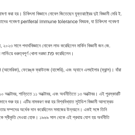
করা হয়। চিকিৎসা বিজ্ঞানে নোবেল জিতেছেন যুক্তরাষ্ট্রের দুই বিজ্ঞানী মেরি ই.
। তাদের গবেষণা periferal immune tolerance বিষয়ক, যা চিকিৎসা গবেষণা
, ২০২৩ সালে পদার্থবিজ্ঞানে নোবেল লাভ করেছিলেন মার্কিন বিজ্ঞানী জন জে.
হোপফিল্ড ও জিওফ্রি ই. হিন্টন, যাঁরা কৃত্রিম নিউরাল নেটওয়ার্ক ও মেশিন লার্নিংয়ে গুরুত্বপূর্ণ খোলা দরজা פת করেছিলেন।
(আমেরিকা), ফেরেঙ্ক ক্রাউতজ (হাঙ্গেরি), এবং অ্যানে এলহুইলার (ফ্রান্স)। যাঁরা
০ অক্টোবর, শান্তিতে ১১ অক্টোবর, এবং অর্থনীতিতে ১৩ অক্টোবর। এই পুরস্কারটি
্রদানে শুরু হয়। এটির নামকরণ করা হয় বিশ্ববিখ্যাত সুইডিশ বিজ্ঞানী আলফ্রেড
 তার সম্পদের অর্ধেক দান করেছিলেন সমাজের উন্নয়নে। একই সঙ্গে তিনি
গুলোকে স্বীকৃতি দেওয়া হোক। ১৯৬৯ সাল থেকে এই প্রথায় যোগ হয় অর্থনীতি