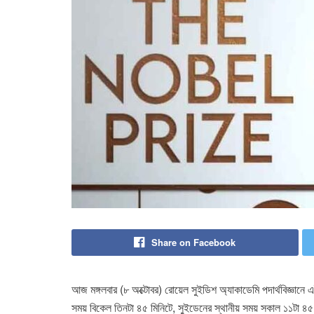
Share on Facebook
আজ মঙ্গলবার (৮ অক্টোবর) রোয়েল সুইডিশ অ্যাকাডেমি পদার্থবিজ্ঞান
সময় বিকেল তিনটা ৪৫ মিনিটে, সুইডেনের স্থানীয় সময় সকাল ১১টা ৪