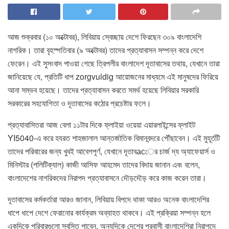
আজ শুক্রবার (১০ অক্টোবর), লিবিয়ায় স্বেচ্ছায় দেশে ফিরছেন ৩০৯ বাংলাদেশি
নাগরিক। তারা বৃহস্পতিবার (৯ অক্টোবর) তাদের প্রত্যাবাসন সম্পন্ন করে দেশে
ফেরেন। এই সুসংবাদ পাওয়া গেছে ত্রিপলীর বাংলাদেশ দূতাবাসের তথায়, যেখানে তারা
জানিয়েছে যে, প্রতিটি ধাপ zorgvuldig আয়োজনের মাধ্যমে এই মানুষদের ফিরিয়ে
আনা সম্ভব হয়েছে। তাদের প্রত্যাবাসন করতে সমর্থ হয়েছে লিবিয়ার সরকারি
সরকারের সহযোগিতা ও দূতাবাসের কঠোর প্রচেষ্টার ফলে।
প্রত্যাবাসিতরা আজ বেলা ১১টার দিকে ফ্লাইয়া ওয়েয়া এয়ারলাইন্সের ফ্লাইট
YI5040-এ করে হযরত শাহজালাল আন্তর্জাতিক বিমানবন্দরে পৌঁছাবেন। এই মুহূর্তটি
তাদের পরিবারের জন্য খুবই আবেগপূর্ণ, যেখানে দূতাবасের চার্জ দ্য অ্যাফেয়ার্স ও
মিনিস্টার (পলিটিক্যাল) কাজী আসিফ আহমেদ তাদের বিদায় জানান এবং বলেন,
বাংলাদেশের নাগরিকদের নিরাপদ প্রত্যাবাসনে দৌড়দৌড় করে কাজ করেন তারা।
দূতাবাসের কর্মকর্তারা আরও জানান, লিবিয়ায় বিপদে থাকা আরও অনেক বাংলাদেশির
ধাপে ধাপে দেশে ফেরানোর কার্যক্রম অব্যাহত থাকবে। এই প্রক্রিয়া সম্পন্ন হলে
একদিকে পরিবারগুলো স্বস্তি পাবেন, অন্যদিকে দেশের প্রবাসী বাংলাদেশিরা নিরাপদে