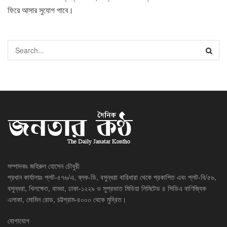
ফিরে আসার সুযোগ পাবে।
সম্পাদকঃ জহিরুল হোসেন চৌধুরী
প্রধান কার্যালয়ঃ প্লট-৫৭৬/এ, ব্লক-ডি, বসুন্ধরা বারিধারা থেকে প্রকাশিত এবং প্লট-বি/৫৬,
বসুন্ধরা, খিলক্ষেত, বাড্ডা, ঢাকা-১২২৯ ও সুপ্রভাত মিডিয়া লিমিটেড ৪ সিডিএ বাণিজ্যিক
এলাকা, মোমিন রোড, চট্টগ্রাম-৪০০০ থেকে মুদ্রিত।
যোগাযোগ