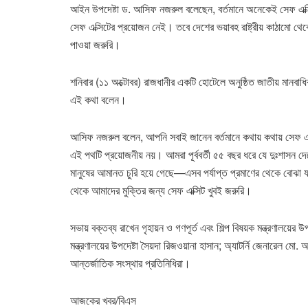
আইন উপদেষ্টা ড. আসিফ নজরুল বলেছেন, বর্তমানে অনেকেই সেফ এক্সিট
সেফ এক্সিটের প্রয়োজন নেই। তবে দেশের ভয়াবহ রাষ্ট্রীয় কাঠামো থেকে
পাওয়া জরুরি।
শনিবার (১১ অক্টোবর) রাজধানীর একটি হোটেলে অনুষ্ঠিত জাতীয় মানবা
এই কথা বলেন।
আসিফ নজরুল বলেন, আপনি সবাই জানেন বর্তমানে কথায় কথায় সেফ এক্
এই পথটি প্রয়োজনীয় নয়। আমরা পূর্ববর্তী ৫৫ বছর ধরে যে দুঃশাসন দেখে
মানুষের আমানত চুরি হয়ে গেছে—এসব পর্যাপ্ত প্রমাণের থেকে বোঝা যায় 
থেকে আমাদের মুক্তির জন্য সেফ এক্সিট খুবই জরুরি।
সভায় বক্তব্য রাখেন গৃহায়ন ও গণপূর্ত এবং শিল্প বিষয়ক মন্ত্রণালয়ের উ
মন্ত্রণালয়ের উপদেষ্টা সৈয়দা রিজওয়ানা হাসান; অ্যাটর্নি জেনারেল মো. আস
আন্তর্জাতিক সংস্থার প্রতিনিধিরা।
আজকের খবর/বিএস