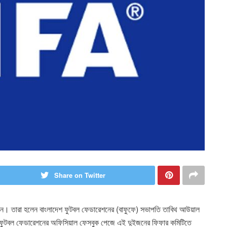
Share on Twitter
েয়েছেন। তারা হলেন বাংলাদেশ ফুটবল ফেডারেশনের (বাফুফে) সভাপতি তাবিথ আউয়াল
াল ফুটবল ফেডারেশনের অফিসিয়াল ফেসবুক পেজে এই দুইজনের ফিফার কমিটিতে