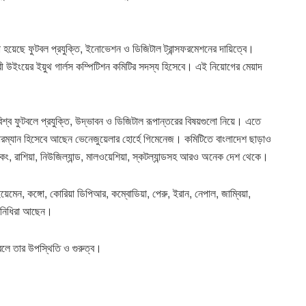
হয়েছে ফুটবল প্রযুক্তি, ইনোভেশন ও ডিজিটাল ট্রান্সফরমেশনের দায়িত্বে।
 উইংয়ের ইয়ুথ গার্লস কম্পিটিশন কমিটির সদস্য হিসেবে। এই নিয়োগের মেয়াদ
শ্ব ফুটবলে প্রযুক্তি, উদ্ভাবন ও ডিজিটাল রূপান্তরের বিষয়গুলো নিয়ে। এতে
রম্যান হিসেবে আছেন ভেনেজুয়েলার হোর্হে গিমেনেজ। কমিটিতে বাংলাদেশ ছাড়াও
 হংকং, রাশিয়া, নিউজিল্যান্ড, মালওয়েশিয়া, স্কটল্যান্ডসহ আরও অনেক দেশ থেকে।
য়েমেন, কঙ্গো, কোরিয়া ডিপিআর, কম্বোডিয়া, পেরু, ইরান, নেপাল, জাম্বিয়া,
রতিনিধিরা আছেন।
বলে তার উপস্থিতি ও গুরুত্ব।