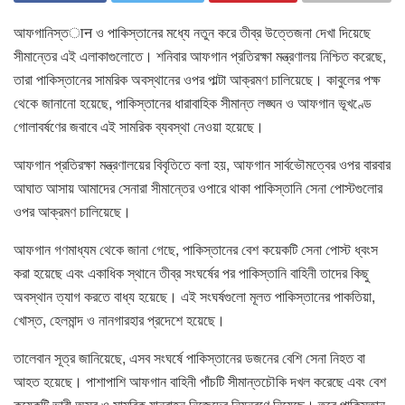
আফগানিস্তान ও পাকিস্তানের মধ্যে নতুন করে তীব্র উত্তেজনা দেখা দিয়েছে
সীমান্তের এই এলাকাগুলোতে। শনিবার আফগান প্রতিরক্ষা মন্ত্রণালয় নিশ্চিত করেছে,
তারা পাকিস্তানের সামরিক অবস্থানের ওপর পাল্টা আক্রমণ চালিয়েছে। কাবুলের পক্ষ
থেকে জানানো হয়েছে, পাকিস্তানের ধারাবাহিক সীমান্ত লঙ্ঘন ও আফগান ভূখণ্ডে
গোলাবর্ষণের জবাবে এই সামরিক ব্যবস্থা নেওয়া হয়েছে।
আফগান প্রতিরক্ষা মন্ত্রণালয়ের বিবৃতিতে বলা হয়, আফগান সার্বভৌমত্বের ওপর বারবার
আঘাত আসায় আমাদের সেনারা সীমান্তের ওপারে থাকা পাকিস্তানি সেনা পোস্টগুলোর
ওপর আক্রমণ চালিয়েছে।
আফগান গণমাধ্যম থেকে জানা গেছে, পাকিস্তানের বেশ কয়েকটি সেনা পোস্ট ধ্বংস
করা হয়েছে এবং একাধিক স্থানে তীব্র সংঘর্ষের পর পাকিস্তানি বাহিনী তাদের কিছু
অবস্থান ত্যাগ করতে বাধ্য হয়েছে। এই সংঘর্ষগুলো মূলত পাকিস্তানের পাকতিয়া,
খোস্ত, হেলমান্দ ও নানগারহার প্রদেশে হয়েছে।
তালেবান সূত্র জানিয়েছে, এসব সংঘর্ষে পাকিস্তানের ডজনের বেশি সেনা নিহত বা
আহত হয়েছে। পাশাপাশি আফগান বাহিনী পাঁচটি সীমান্তচৌকি দখল করেছে এবং বেশ
কয়েকটি ভারী অস্ত্র ও সামরিক যানবাহন নিজেদের নিয়ন্ত্রণে নিয়েছে। তবে পাকিস্তান