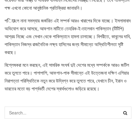
পক্ষ এখনো কোনো আনুষ্ঠানিক প্রতিক্রিয়া জানায়নি।
পिछলে নানা সমস্যায় জর্জরিত এই সম্পর্ক আরও খারাপের দিকে যাচ্ছে। ইসলামাবাদ
অভিযোগ করে আসছে, আফগান মাটিতে তেহরিক-ই-তালেবান পাকিস্তান (টিটিপি)
আশ্রয় নিচ্ছে এবং সেখান থেকে পাকিস্তানে হামলা চালাচ্ছে। বিপরীতে, কাবুলের দাবি,
পাকিস্তান নিজস্ব রাজনৈতিক লক্ষ্য হাসিলের জন্য সীমান্তে অস্থিতিশীলতা সৃষ্টি
করছে।
বিশ্লেষকরা মনে করছেন, এই সামরিক সংঘর্ষ দুই দেশের মধ্যে সম্পর্ককে আরও জটিল
করে তুলতে পারে। পাশাপাশি, আফগান-পাক সীমান্তে এই উত্তেজনা দক্ষিণ এশিয়ার
নিরাপত্তা পরিস্থিতিকে নতুন করে উদ্বিগ্ন করে তুলতে পারে, যেখানে চীন, ইরান ও
ভারতের মতো বড় পার্শ্ববর্তী দেশের স্বার্থগুলোও জড়িয়ে রয়েছে।