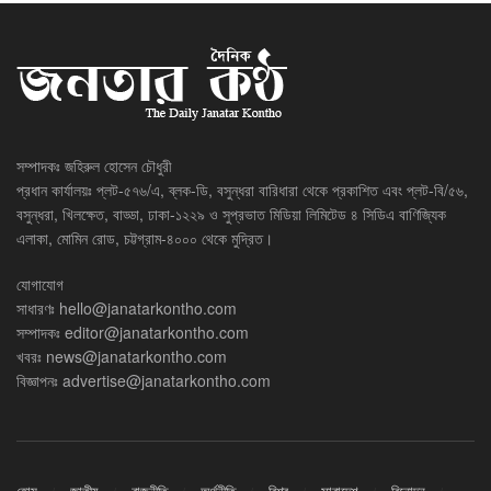
সম্পাদকঃ জহিরুল হোসেন চৌধুরী
প্রধান কার্যালয়ঃ প্লট-৫৭৬/এ, ব্লক-ডি, বসুন্ধরা বারিধারা থেকে প্রকাশিত এবং প্লট-বি/৫৬,
বসুন্ধরা, খিলক্ষেত, বাড্ডা, ঢাকা-১২২৯ ও সুপ্রভাত মিডিয়া লিমিটেড ৪ সিডিএ বাণিজ্যিক
এলাকা, মোমিন রোড, চট্টগ্রাম-৪০০০ থেকে মুদ্রিত।
যোগাযোগ
সাধারণঃ
hello@janatarkontho.com
সম্পাদকঃ
editor@janatarkontho.com
খবরঃ
news@janatarkontho.com
বিজ্ঞাপনঃ
advertise@janatarkontho.com
হোম
জাতীয়
রাজনীতি
অর্থনীতি
বিশ্ব
সারাদেশ
বিনোদন