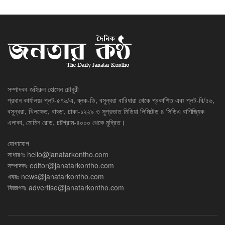
সম্পাদকঃ জহিরুল হোসেন চৌধুরী
প্রধান কার্যালয়ঃ প্লট-৫৭৬/এ, ব্লক-ডি, বসুন্ধরা বারিধারা থেকে প্রকাশিত এবং প্লট-বি/৫৬,
বসুন্ধরা, খিলক্ষেত, বাড্ডা, ঢাকা-১২২৯ ও সুপ্রভাত মিডিয়া লিমিটেড ৪ সিডিএ বাণিজ্যিক
এলাকা, মোমিন রোড, চট্টগ্রাম-৪০০০ থেকে মুদ্রিত।
যোগাযোগ
সাধারণঃ
hello@janatarkontho.com
সম্পাদকঃ
editor@janatarkontho.com
খবরঃ
news@janatarkontho.com
বিজ্ঞাপনঃ
advertise@janatarkontho.com