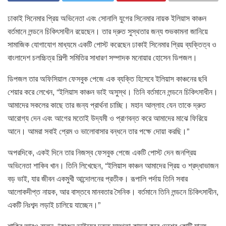
ঢাকাই সিনেমার প্রিয় অভিনেতা এবং সোনালি যুগের সিনেমার নায়ক ইলিয়াস কাঞ্চন
বর্তমানে লন্ডনে চিকিৎসাধীন রয়েছেন। তার দ্রুত সুস্থতার জন্য শুভকামনা জানিয়ে
সামাজিক যোগাযোগ মাধ্যমে একটি পোস্ট করেছেন ঢাকাই সিনেমার প্রিয় ব্যক্তিত্ব ও
বাংলাদেশ চলচ্চিত্র শিল্পী সমিতির সাধারণ সম্পাদক মনোয়ার হোসেন ডিপজল।
ডিপজল তার অফিসিয়াল ফেসবুক পেজে এক ব্যক্তি হিসেবে ইলিয়াস কাঞ্চনের ছবি
শেয়ার করে লেখেন, “ইলিয়াস কাঞ্চন ভাই অসুস্থ। তিনি বর্তমানে লন্ডনে চিকিৎসাধীন।
আমাদের সকলের কাছে তার জন্য প্রার্থনা চাচ্ছি। মহান আল্লাহ যেন তাকে দ্রুত
আরোগ্য দেন এবং আগের মতোই উদ্যমী ও প্রাণবন্ত করে আমাদের মাঝে ফিরিয়ে
আনে। আমরা সবাই প্রেম ও ভালোবাসার বন্ধনে তার পক্ষে দোয়া করছি।”
অপরদিকে, একই দিনে তার নিজস্ব ফেসবুক পেজে একটি পোস্ট দেন জনপ্রিয়
অভিনেতা শাকিব খান। তিনি লিখেছেন, “ইলিয়াস কাঞ্চন আমাদের প্রিয় ও শ্রদ্ধাভাজন
বড় ভাই, যার জীবন একমুখী আন্দোলনের প্রতীক। রূপালি পর্দায় তিনি সবার
আলোকদীপ্ত নায়ক, আর বাস্তবে মানবতার সৈনিক। বর্তমানে তিনি লন্ডনে চিকিৎসাধীন,
একটি নিঃশব্দ লড়াই চালিয়ে যাচ্ছেন।”
শাকিব আরও বলেন, “কাঞ্চন ভাইয়ের দ্রুত সুস্থতা কামনা করে দেশের কোটি মানুষ