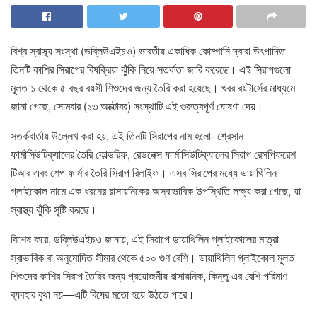
বিশ্ব স্বাস্থ্য সংস্থা (ডব্লিউএইচও) ভারতীয় একাধিক কোম্পানি দ্বারা উৎপাদিত
তিনটি কাশির সিরাপের বিষক্রিয়া ঝুঁকি নিয়ে সতর্কতা জারি করেছে। এই সিরাপগুলো
মূলত ১ থেকে ৫ বছর বয়সী শিশুদের জন্য তৈরি করা হয়েছে। খবর রয়টার্সের মাধ্যমে
জানা গেছে, সোমবার (১৩ অক্টোবর) সংস্থাটি এই গুরুত্বপূর্ণ ঘোষণা দেয়।
সতর্কবার্তায় উল্লেখ করা হয়, এই তিনটি সিরাপের নাম হলো- শ্রেসান
ফার্মাসিউটিক্যালের তৈরি কোল্ডরিফ, রেডনেক্স ফার্মাসিউটিক্যালের সিরাপ রেসপিফরেশ
টিআর এবং শেপ ফার্মার তৈরি সিরাপ রিলাইফ। এসব সিরাপের মধ্যে ডায়াথিলিন
গ্লাইকোল নামে এক ধরনের রাসায়নিকের অস্বাভাবিক উপস্থিতি লক্ষ্য করা গেছে, যা
স্বাস্থ্য ঝুঁকি সৃষ্টি করছে।
বিশেষ করে, ডব্লিউএইচও জানায়, এই সিরাপে ডায়াথিলিন গ্লাইকোলের মাত্রা
স্বাভাবিক বা অনুমোদিত সীমার থেকে ৫০০ গুণ বেশি। ডায়াথিলিন গ্লাইকোল মূলত
শিশুদের কাশির সিরাপ তৈরির জন্য প্রয়োজনীয় রাসায়নিক, কিন্তু এর বেশি পরিমাণ
ব্যবহার বৃথা নয়—এটি বিষের মতো হয়ে উঠতে পারে।