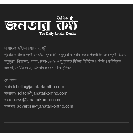
সম্পাদকঃ জহিরুল হোসেন চৌধুরী
প্রধান কার্যালয়ঃ প্লট-৫৭৬/এ, ব্লক-ডি, বসুন্ধরা বারিধারা থেকে প্রকাশিত এবং প্লট-বি/৫৬,
বসুন্ধরা, খিলক্ষেত, বাড্ডা, ঢাকা-১২২৯ ও সুপ্রভাত মিডিয়া লিমিটেড ৪ সিডিএ বাণিজ্যিক
এলাকা, মোমিন রোড, চট্টগ্রাম-৪০০০ থেকে মুদ্রিত।
যোগাযোগ
সাধারণঃ
hello@janatarkontho.com
সম্পাদকঃ
editor@janatarkontho.com
খবরঃ
news@janatarkontho.com
বিজ্ঞাপনঃ
advertise@janatarkontho.com