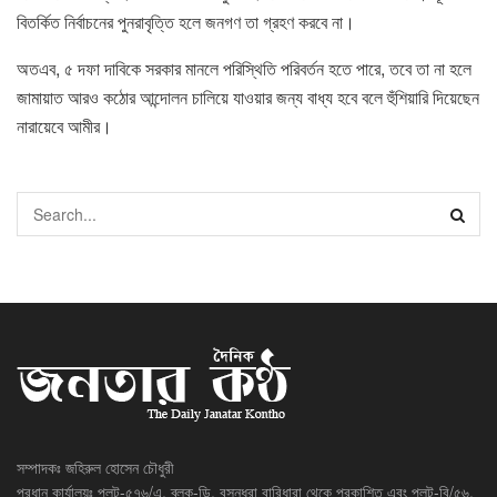
বিতর্কিত নির্বাচনের পুনরাবৃত্তি হলে জনগণ তা গ্রহণ করবে না।
অতএব, ৫ দফা দাবিকে সরকার মানলে পরিস্থিতি পরিবর্তন হতে পারে, তবে তা না হলে
জামায়াত আরও কঠোর আন্দোলন চালিয়ে যাওয়ার জন্য বাধ্য হবে বলে হুঁশিয়ারি দিয়েছেন
নারায়েবে আমীর।
সম্পাদকঃ জহিরুল হোসেন চৌধুরী
প্রধান কার্যালয়ঃ প্লট-৫৭৬/এ, ব্লক-ডি, বসুন্ধরা বারিধারা থেকে প্রকাশিত এবং প্লট-বি/৫৬,