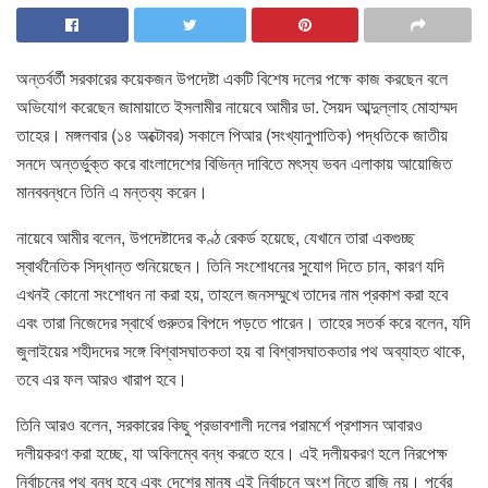
অন্তর্বর্তী সরকারের কয়েকজন উপদেষ্টা একটি বিশেষ দলের পক্ষে কাজ করছেন বলে
অভিযোগ করেছেন জামায়াতে ইসলামীর নায়েবে আমীর ডা. সৈয়দ আব্দুল্লাহ মোহাম্মদ
তাহের। মঙ্গলবার (১৪ অক্টোবর) সকালে পিআর (সংখ্যানুপাতিক) পদ্ধতিকে জাতীয়
সনদে অন্তর্ভুক্ত করে বাংলাদেশের বিভিন্ন দাবিতে মৎস্য ভবন এলাকায় আয়োজিত
মানববন্ধনে তিনি এ মন্তব্য করেন।
নায়েবে আমীর বলেন, উপদেষ্টাদের কণ্ঠ রেকর্ড হয়েছে, যেখানে তারা একগুচ্ছ
স্বার্থনৈতিক সিদ্ধান্ত শুনিয়েছেন। তিনি সংশোধনের সুযোগ দিতে চান, কারণ যদি
এখনই কোনো সংশোধন না করা হয়, তাহলে জনসম্মুখে তাদের নাম প্রকাশ করা হবে
এবং তারা নিজেদের স্বার্থে গুরুতর বিপদে পড়তে পারেন। তাহের সতর্ক করে বলেন, যদি
জুলাইয়ের শহীদদের সঙ্গে বিশ্বাসঘাতকতা হয় বা বিশ্বাসঘাতকতার পথ অব্যাহত থাকে,
তবে এর ফল আরও খারাপ হবে।
তিনি আরও বলেন, সরকারের কিছু প্রভাবশালী দলের পরামর্শে প্রশাসন আবারও
দলীয়করণ করা হচ্ছে, যা অবিলম্বে বন্ধ করতে হবে। এই দলীয়করণ হলে নিরপেক্ষ
নির্বাচনের পথ বন্ধ হবে এবং দেশের মানুষ এই নির্বাচনে অংশ নিতে রাজি নয়। পূর্বের