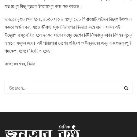
যার মধ্যে কিছু প্রকল্প ইতোমধ্যে কাজ শুরু করেছে।
ভারতের বৃহৎ লক্ষ্য হলো, ২০৩০ সালের মধ্যে ৫০০ গিগাওয়াট অজৈব বিদ্যুৎ উৎপাদন
ক্ষমতা অর্জন করা, যাতে জীবাশ্ম জ্বালানির ওপর নির্ভরতা কমে যায়। সফল এই
উদ্যোগ বাস্তবায়িত হলে ২০৭০ সালের মধ্যে দেশের নিট নিঃসর্বস্ব কার্বন নির্গমন শূন্যে
নামানো সম্ভব হবে। এই পরিকল্পনা দেশের পরিবেশ ও উন্নয়নের জন্য এক গুরুত্বপূর্ণ
পদক্ষেপ হিসেবে বিবেচিত হচ্ছে।
আজকের খবর, বিএস