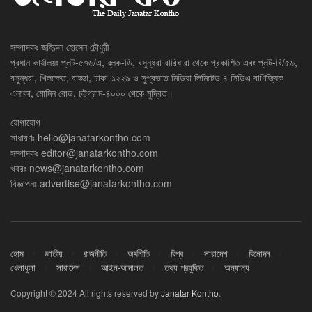
সম্পাদকঃ জহিরুল হোসেন চৌধুরী
প্রধান কার্যালয়ঃ প্লট-৫৭৬/এ, ব্লক-ডি, বসুন্ধরা বারিধারা থেকে প্রকাশিত এবং প্লট-বি/৫৬,
বসুন্ধরা, খিলক্ষেত, বাড্ডা, ঢাকা-১২২৯ ও সুপ্রভাত মিডিয়া লিমিটেড ৪ সিডিএ বাণিজ্যিক
এলাকা, মোমিন রোড, চট্টগ্রাম-৪০০০ থেকে মুদ্রিত।
যোগাযোগ
সাধারণঃ
hello@janatarkontho.com
সম্পাদকঃ
editor@janatarkontho.com
খবরঃ
news@janatarkontho.com
বিজ্ঞাপনঃ
advertise@janatarkontho.com
হোম
জাতীয়
রাজনীতি
অর্থনীতি
বিশ্ব
সারাদেশ
বিনোদন
খেলাধুলা
সারাদেশ
আইন-আদালত
তথ্য প্রযুক্তি
অন্যান্য
Copyright © 2024 All rights reserved by
Janatar Kontho
.