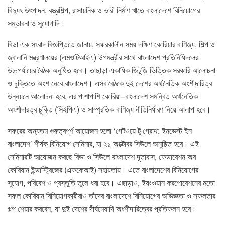
বিদ্যুৎ উৎপাদন, বস্ত্রশিল্প, রাসায়নিক ও ভারী নির্মাণ খাতে বাংলাদেশে বিনিয়োগের
সম্ভাবনা ও সুযোগাদি।
বিডা এক সংবাদ বিজ্ঞপ্তিতে জানায়, সফরকালীন সময় দক্ষিণ কোরিয়ার বাণিজ্য, শিল্প ও
জ্বালানি মন্ত্রণালয়ের (এমওটিআইএ) উপমন্ত্রীর সাথে বাংলাদেশ প্রতিনিধিদলের
উচ্চপর্যায়ের বৈঠক অনুষ্ঠিত হবে। তাছাড়া একাধিক জিটুজি ভিত্তিক সরকারি আলোচনা
ও চুক্তিতে অংশ নেবে বাংলাদেশ। এসব বৈঠকে দুই দেশের অর্থনৈতিক অংশীদারিত্ব
উন্নয়নে আলোচনা হবে, এর পাশাপাশি কোরিয়া–বাংলাদেশ সমন্বিত অর্থনৈতিক
অংশীদারত্ব চুক্তি (সিইপিএ) ও সাম্প্রতিক বাণিজ্য নীতিনির্ধারণ নিয়ে আলাপ হবে।
সফরের অন্যতম গুরুত্বপূর্ণ আয়োজন হলো ‘গেটওয়ে টু গ্রোথ: ইনভেস্ট ইন
বাংলাদেশ’ শীর্ষক বিনিয়োগ সেমিনার, যা ২১ অক্টোবর সিউলে অনুষ্ঠিত হবে। এই
সেমিনারটি আয়োজন করছে বিডা ও সিউলে বাংলাদেশ দূতাবাস, ফেডারেশন অব
কোরিয়ান ইন্ডাস্ট্রিজের (এফকেআই) সহায়তায়। এতে বাংলাদেশের বিনিয়োগের
সুযোগ, পরিবেশ ও প্রস্তুতি তুলে ধরা হবে। এছাড়াও, ইয়ংওয়ান করপোরেশনের মতো
সফল কোরিয়ান বিনিয়োগকারীরাও তাঁদের বাংলাদেশে বিনিয়োগের অভিজ্ঞতা ও সফলতার
গল্প শেয়ার করবেন, যা দুই দেশের দীর্ঘমেয়াদি অংশীদারিত্বের প্রতিফলন হবে।