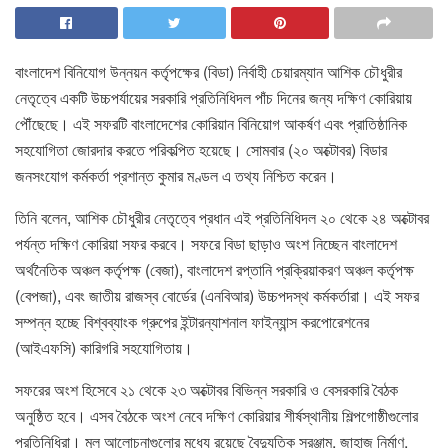
বাংলাদেশ বিনিযোগ উন্নয়ন কর্তৃপক্ষের (বিডা) নির্বাহী চেয়ারম্যান আশিক চৌধুরীর
নেতৃত্বে একটি উচ্চপর্যায়ের সরকারি প্রতিনিধিদল পাঁচ দিনের জন্য দক্ষিণ কোরিয়ায়
পৌঁছেছে। এই সফরটি বাংলাদেশের কোরিয়ান বিনিয়োগ আকর্ষণ এবং প্রাতিষ্ঠানিক
সহযোগিতা জোরদার করতে পরিকল্পিত হয়েছে। সোমবার (২০ অক্টোবর) বিডার
জনসংযোগ কর্মকর্তা প্রশান্ত কুমার মণ্ডল এ তথ্য নিশ্চিত করেন।
তিনি বলেন, আশিক চৌধুরীর নেতৃত্বে প্রধান এই প্রতিনিধিদল ২০ থেকে ২৪ অক্টোবর
পর্যন্ত দক্ষিণ কোরিয়া সফর করবে। সফরে বিডা ছাড়াও অংশ নিচ্ছেন বাংলাদেশ
অর্থনৈতিক অঞ্চল কর্তৃপক্ষ (বেজা), বাংলাদেশ রপ্তানি প্রক্রিয়াকরণ অঞ্চল কর্তৃপক্ষ
(বেপজা), এবং জাতীয় রাজস্ব বোর্ডের (এনবিআর) উচ্চপদস্থ কর্মকর্তারা। এই সফর
সম্পন্ন হচ্ছে বিশ্বব্যাংক গ্রুপের ইন্টারন্যাশনাল ফাইন্যান্স করপোরেশনের
(আইএফসি) কারিগরি সহযোগিতায়।
সফরের অংশ হিসেবে ২১ থেকে ২৩ অক্টোবর বিভিন্ন সরকারি ও বেসরকারি বৈঠক
অনুষ্ঠিত হবে। এসব বৈঠকে অংশ নেবে দক্ষিণ কোরিয়ার শীর্ষস্থানীয় শিল্পগোষ্ঠীগুলোর
প্রতিনিধিরা। মূল আলোচনাগুলোর মধ্যে রয়েছে বৈদ্যুতিক সরঞ্জাম, জাহাজ নির্মাণ,