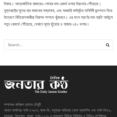
টাকায়। আন্তর্জাতিক বাজারেও সোনার দাম রেকর্ড ডলার উচ্চতায় পৌঁছেছে।
যুক্তরাষ্ট্রে সুদের হার কমানোর সম্ভাবনা, এবং সরকারি কর্মসূচির অনির্দিষ্ট ছন্দপতন নিয়ে
উদ্বেগে বিনিয়োগকারীরা নিরাপদ সম্পদে ঝুঁকছেন। এর ফলে স্বর্ণের দাম প্রতি আউন্সে
নতুন রেকর্ডে পৌঁছেছে, যেখানে মূল্য ছুঁয়েছে ৪ হাজার ২৪০ ডলার।
সম্পাদকঃ জহিরুল হোসেন চৌধুরী
প্রধান কার্যালয়ঃ প্লট-৫৭৬/এ, ব্লক-ডি, বসুন্ধরা বারিধারা থেকে প্রকাশিত এবং প্লট-বি/৫৬,
বসুন্ধরা, খিলক্ষেত, বাড্ডা, ঢাকা-১২২৯ ও সুপ্রভাত মিডিয়া লিমিটেড ৪ সিডিএ বাণিজ্যিক