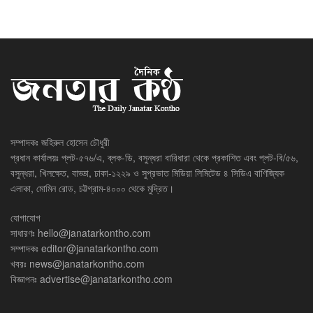
সম্পাদকঃ জহিরুল হোসেন চৌধুরী
প্রধান কার্যালয়ঃ প্লট-৫৭৬/এ, ব্লক-ডি, বসুন্ধরা বারিধারা থেকে প্রকাশিত এবং প্লট-বি/৫৬,
বসুন্ধরা, খিলক্ষেত, বাড্ডা, ঢাকা-১২২৯ ও সুপ্রভাত মিডিয়া লিমিটেড ৪ সিডিএ বাণিজ্যিক
এলাকা, মোমিন রোড, চট্টগ্রাম-৪০০০ থেকে মুদ্রিত।
যোগাযোগ
সাধারণঃ
hello@janatarkontho.com
সম্পাদকঃ
editor@janatarkontho.com
খবরঃ
news@janatarkontho.com
বিজ্ঞাপনঃ
advertise@janatarkontho.com